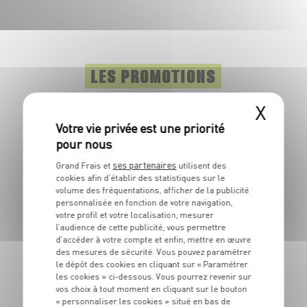
LES PROMOTIONS
DE VOTRE PRIMEUR
X
Il y a une saison pour les fruits et légumes, mais pas pour
les promotions.Toute l'année, retrouvez dans votre
marché des produits à prix frais.
ses partenaires
Grand Frais et
utilisent des
cookies afin d’établir des statistiques sur le
volume des fréquentations, afficher de la publicité
Origine
personnalisée en fonction de votre navigation,
Italie
votre profil et votre localisation, mesurer
l’audience de cette publicité, vous permettre
Et/ou
d’accéder à votre compte et enfin, mettre en œuvre
Espagne
des mesures de sécurité. Vous pouvez paramétrer
le dépôt des cookies en cliquant sur « Paramétrer
Pastèque Noire
les cookies » ci-dessous. Vous pourrez revenir sur
1
€
vos choix à tout moment en cliquant sur le bouton
19
« personnaliser les cookies » situé en bas de