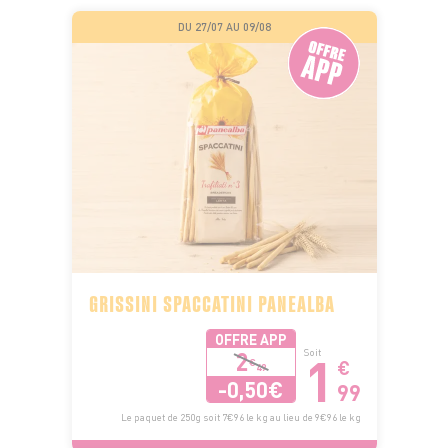
DU 27/07 AU 09/08
GRISSINI SPACCATINI PANEALBA
OFFRE APP
1
2
Soit
€
€
49
-0,50€
99
Le paquet de 250g soit 7€96 le kg au lieu de 9€96 le kg