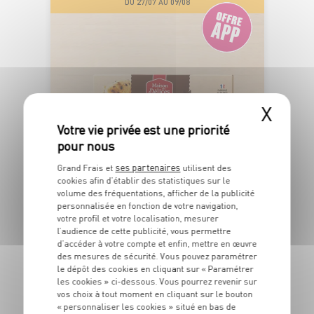
DU 27/07 AU 09/08
X
FABRIQUÉ EN
FRANCE
ses partenaires
Grand Frais et
utilisent des
cookies afin d’établir des statistiques sur le
MINI CAKES AUX PÉPITES DE
volume des fréquentations, afficher de la publicité
personnalisée en fonction de votre navigation,
CHOCOLAT MAISON DES DÉLICES
votre profil et votre localisation, mesurer
l’audience de cette publicité, vous permettre
OFFRE APP
d’accéder à votre compte et enfin, mettre en œuvre
1
1
Soit
€
€
des mesures de sécurité. Vous pouvez paramétrer
39
-0,20€
19
le dépôt des cookies en cliquant sur « Paramétrer
les cookies » ci-dessous. Vous pourrez revenir sur
Le paquet de 150g - Soit 7€93 le kg au lieu de 9€27 le kg
vos choix à tout moment en cliquant sur le bouton
« personnaliser les cookies » situé en bas de