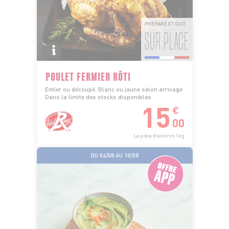
PRÉPARÉ ET CUIT
SUR PLACE
POULET FERMIER RÔTI
Entier ou découpé. Blanc ou jaune selon arrivage
Dans la limite des stocks disponibles
15
€
00
La pièce d'environ 1kg
DU 04/08 AU 10/08