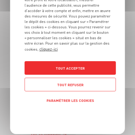
l’audience de cette publicité, vous permettre
LES MAGASINS
d’accéder à votre compte et enfin, mettre en œuvre
des mesures de sécurité. Vous pouvez paramétrer
À PROXIMITÉ
le dépôt des cookies en cliquant sur « Paramétrer
les cookies » ci-dessous. Vous pourrez revenir sur
vos choix à tout moment en cliquant sur le bouton
« personnaliser les cookies » situé en bas de
Vous souhaitez connaitre les magasins proches de votre
votre écran. Pour en savoir plus sur la gestion des
Grand Frais habituel ? Trouvez ci-dessous ceux qui sont les
cliquez-ici
plus proches !
cookies,
TOUT ACCEPTER
TOUT REFUSER
PARAMÉTRER LES COOKIES
POLITIQUE DE CONFIDENTIALITÉ
Puget-sur-Argens (83480)
Voir ce magasin