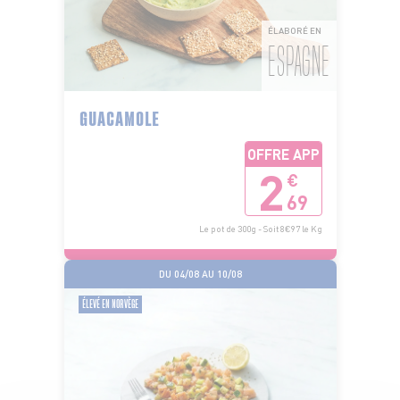
ÉLABORÉ EN
ESPAGNE
GUACAMOLE
OFFRE APP
2
€
69
Le pot de 300g - Soit 8€97 le Kg
DU 04/08 AU 10/08
ÉLEVÉ EN NORVÈGE