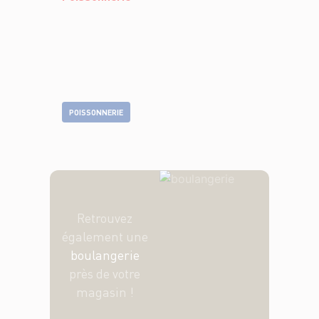
POISSONNERIE
Retrouvez
également une
boulangerie
près de votre
magasin !