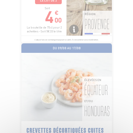
LE LOT DE 2
4
Soit
€
RÉGION
00
PROVENCE
La bouteille de 75 cl pour 2
achetées - Soit 5€33 le litre
L’abus d’alcool est dangereux pour la santé. À consommer avec modération.
DU 09/08 AU 17/08
ÉLEVÉES EN
ÉQUATEUR
ET/OU
HONDURAS
CREVETTES DÉCORTIQUÉES CUITES