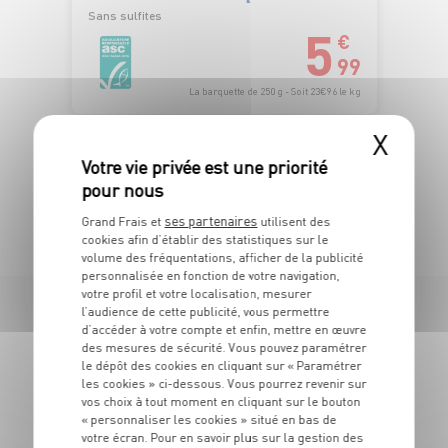
Sans sulfites
5
€
99
La barquette de 250 g - Soit 23€96 le kg
X
TOUTES NOS PROMOTIONS
ses partenaires
Grand Frais et
utilisent des
cookies afin d’établir des statistiques sur le
volume des fréquentations, afficher de la publicité
personnalisée en fonction de votre navigation,
votre profil et votre localisation, mesurer
l’audience de cette publicité, vous permettre
d’accéder à votre compte et enfin, mettre en œuvre
LES MAGASINS
des mesures de sécurité. Vous pouvez paramétrer
À PROXIMITÉ
le dépôt des cookies en cliquant sur « Paramétrer
les cookies » ci-dessous. Vous pourrez revenir sur
vos choix à tout moment en cliquant sur le bouton
« personnaliser les cookies » situé en bas de
Vous souhaitez connaitre les magasins proches de votre
votre écran. Pour en savoir plus sur la gestion des