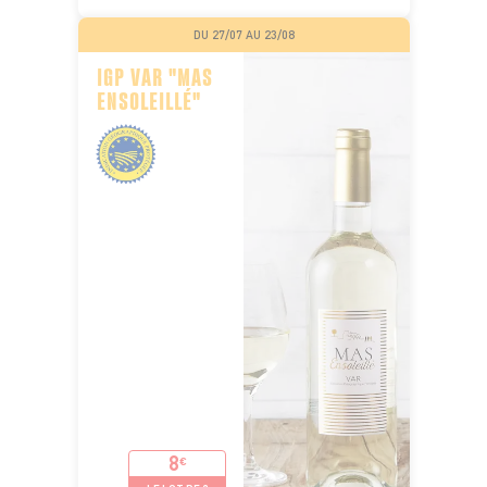
DU 27/07 AU 23/08
IGP VAR "MAS
ENSOLEILLÉ"
8
€