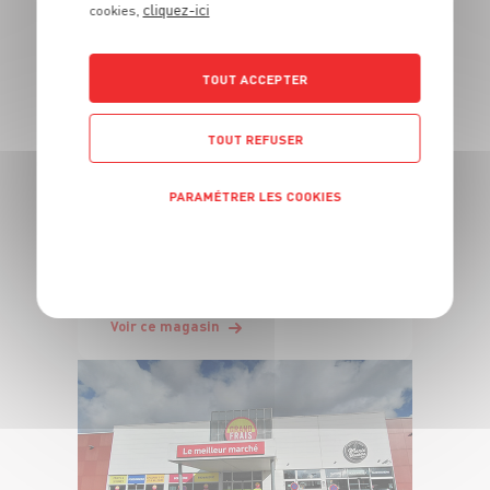
Grand Frais habituel ? Trouvez ci-dessous ceux qui sont les
cliquez-ici
cookies,
plus proches !
TOUT ACCEPTER
TOUT REFUSER
PARAMÉTRER LES COOKIES
POLITIQUE DE CONFIDENTIALITÉ
Toulouse Sud (31100)
Voir ce magasin