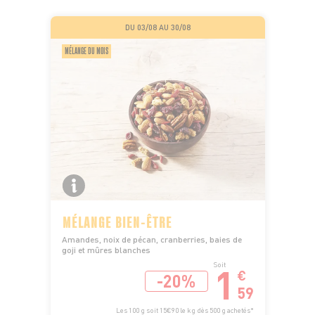
DU 03/08 AU 30/08
MÉLANGE DU MOIS
MÉLANGE BIEN-ÊTRE
Amandes, noix de pécan, cranberries, baies de
goji et mûres blanches
1
Soit
€
-20%
59
Les 100 g soit 15€90 le kg dès 500 g achetés*