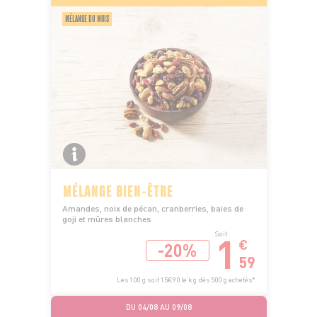
MÉLANGE DU MOIS
MÉLANGE BIEN-ÊTRE
Amandes, noix de pécan, cranberries, baies de
goji et mûres blanches
1
Soit
€
-20%
59
Les 100 g soit 15€90 le kg dès 500 g achetés*
DU 04/08 AU 09/08