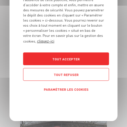
d’accéder à votre compte et enfin, mettre en œuvre
des mesures de sécurité. Vous pouvez paramétrer
Bron Decathlon Village
le dépôt des cookies en cliquant sur « Paramétrer
les cookies » ci-dessous. Vous pourrez revenir sur
(69500)
vos choix à tout moment en cliquant sur le bouton
« personnaliser les cookies » situé en bas de
Voir ce magasin
votre écran. Pour en savoir plus sur la gestion des
cliquez-ici
cookies,
TOUT ACCEPTER
TOUT REFUSER
PARAMÉTRER LES COOKIES
Bron Rebufer (69500)
POLITIQUE DE CONFIDENTIALITÉ
Voir ce magasin