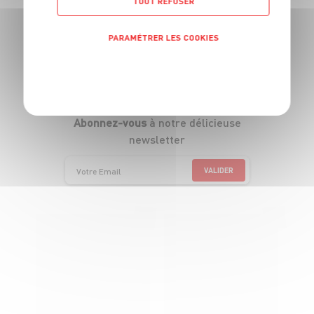
TOUT REFUSER
Suivez-nous
PARAMÉTRER LES COOKIES
(ça vaut le coup)
POLITIQUE DE CONFIDENTIALITÉ
Abonnez-vous
à notre délicieuse
newsletter
VALIDER