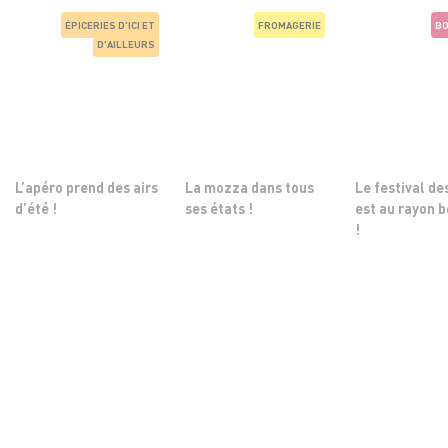
ÉPICERIES D'ICI ET
FROMAGERIE
BO
D'AILLEURS
L’apéro prend des airs
La mozza dans tous
Le festival de
d’été !
ses états !
est au rayon 
!