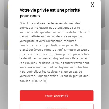
X
PRODUIT
PRODUIT
PRODUIT
PRODUIT
PRODUIT
TOMATES
OLIVES
BEAUFORT AOP
CÔTE DE BŒUF
MOULES DE BOUCHOT AOP DE LA BAIE DU MONT-SAINT-
MICHEL
ses partenaires
Grand Frais et
utilisent des
cookies afin d’établir des statistiques sur le
volume des fréquentations, afficher de la publicité
personnalisée en fonction de votre navigation,
votre profil et votre localisation, mesurer
RECETTE
ACTUALITE
RECETTE
RECETTE
RECETTE
l’audience de cette publicité, vous permettre
BRUSCHETTA FRAISES TOMATES MOZZA
L’HUILE QUI FAIT TOUTE LA DIFFÉRENCE !
SALADE MOZZARELLA, PÊCHE ET AVOCAT
CÔTE DE BOEUF AU ROQUEFORT
BROCHETTES DE SARDINES ET SAUCE À LA MENTHE
d’accéder à votre compte et enfin, mettre en œuvre
des mesures de sécurité. Vous pouvez paramétrer
le dépôt des cookies en cliquant sur « Paramétrer
les cookies » ci-dessous. Vous pourrez revenir sur
vos choix à tout moment en cliquant sur le bouton
« personnaliser les cookies » situé en bas de
votre écran. Pour en savoir plus sur la gestion des
cliquez-ici
cookies,
TOUT ACCEPTER