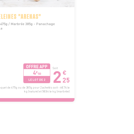
LEINES "ARENAS"
 475g / Marbrée 385g - Panachage
le
OFFRE APP
2
Soit
4
€
€
50
25
LE LOT DE 2
quet de 475g ou de 385g pour 2 achetés soit - 4€74 le
kg (nature) et 5€84 le kg (marbrée)