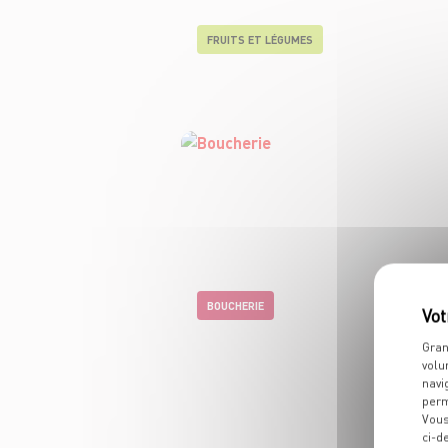
FRUITS ET LÉGUMES
BOUCHERIE
Gran
volu
navi
perm
Vous
ci-d