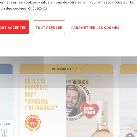
onnaliser les cookies » situé en bas de votre écran. Pour en savoir plus sur la
cliquez-ici
ion des cookies,
 PROMOTIONS
DE VOTRE MA
OUT ACCEPTER
TOUT REFUSER
PARAMÉTRER LES COOKIES
POLITIQUE DE CONFIDENTIALITÉ
ionnels sont là pour vous conseiller et vous faire profiter de
motions tous les jours. On vous promet qu’il y en aura pour tou
DU 03/08 AU 30/08
CÔTES DE
VIN DU MOIS
PROVENCE
AOP*
"DOMAINE
L'ALLAMANDE"
ORÉ EN
ANCE