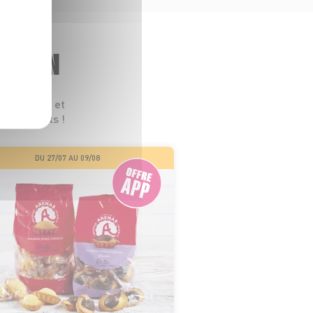
GASIN
 leurs prix et
s les goûts !
DU 27/07 AU 09/08