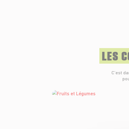
LES 
C’est da
pou