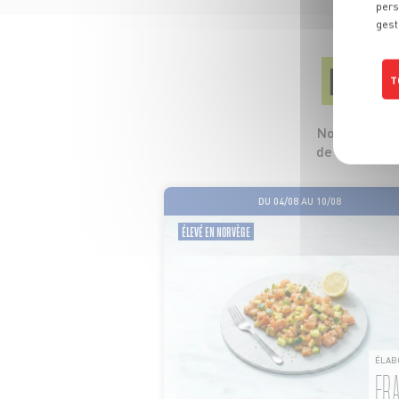
pers
gest
LES
T
Nos 5 profess
de leurs pro
DU 04/08 AU 10/08
ÉLEVÉ EN NORVÈGE
ÉLAB
FR