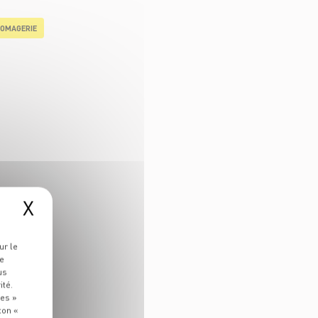
OMAGERIE
X
ur le
re
us
ité.
ies »
ton «