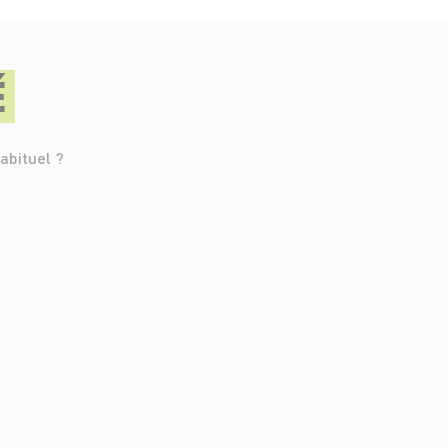
É
abituel ?