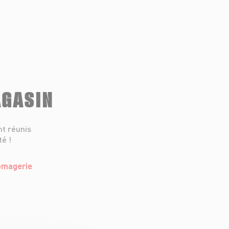
AGASIN
nt réunis
té !