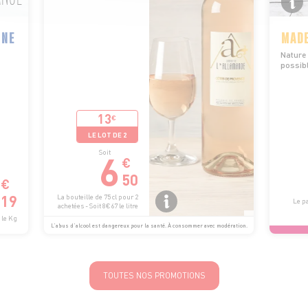
NNE
MADE
Nature
possib
13
€
LE LOT DE 2
6
Soit
€
50
€
19
La bouteille de 75 cl pour 2
Le pa
achetées - Soit 8€67 le litre
 le Kg
L’abus d’alcool est dangereux pour la santé. À consommer avec modération.
TOUTES NOS PROMOTIONS