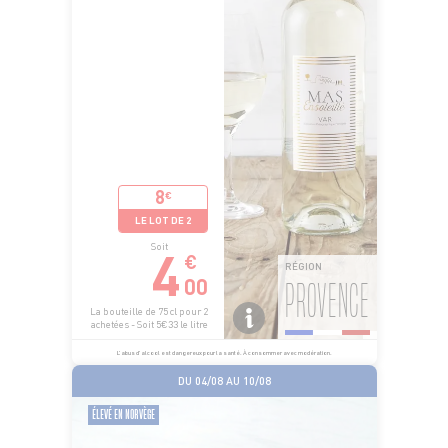
8
€
LE LOT DE 2
4
Soit
€
RÉGION
00
PROVENCE
La bouteille de 75 cl pour 2
achetées - Soit 5€33 le litre
L’abus d’alcool est dangereux pour la santé. À consommer avec modération.
DU 04/08 AU 10/08
ÉLEVÉ EN NORVÈGE