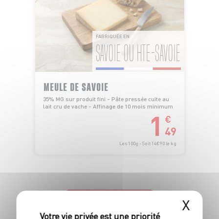
FABRIQUÉE EN
SAVOIE OU HTE-SAVOIE
MEULE DE SAVOIE
35% MG sur produit fini - Pâte pressée cuite au
lait cru de vache - Affinage de 10 mois minimum
1
€
49
Les 100g - Soit 14€90 le kg
X
TOUTES NOS PROMOTIONS