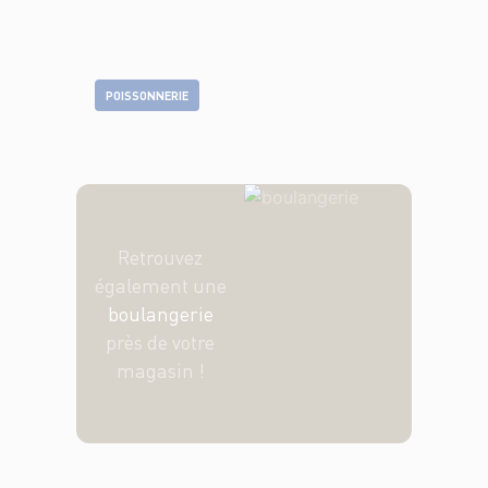
POISSONNERIE
Retrouvez
également une
boulangerie
près de votre
magasin !