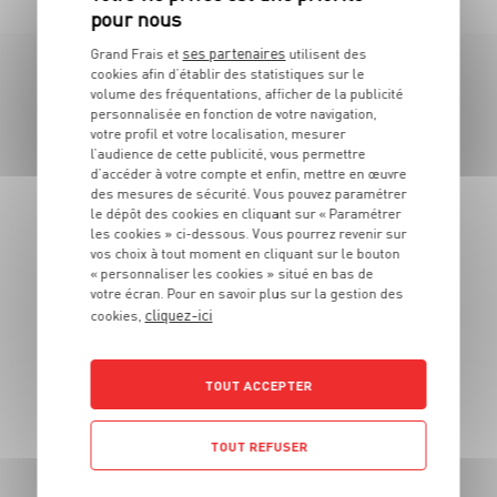
ses partenaires
Grand Frais et
utilisent des
cookies afin d’établir des statistiques sur le
LES MAGASINS
volume des fréquentations, afficher de la publicité
personnalisée en fonction de votre navigation,
À PROXIMITÉ
votre profil et votre localisation, mesurer
l’audience de cette publicité, vous permettre
d’accéder à votre compte et enfin, mettre en œuvre
des mesures de sécurité. Vous pouvez paramétrer
Vous souhaitez connaitre les magasins proches de votre
le dépôt des cookies en cliquant sur « Paramétrer
Grand Frais habituel ? Trouvez ci-dessous ceux qui sont les
les cookies » ci-dessous. Vous pourrez revenir sur
plus proches !
vos choix à tout moment en cliquant sur le bouton
« personnaliser les cookies » situé en bas de
votre écran. Pour en savoir plus sur la gestion des
cliquez-ici
cookies,
TOUT ACCEPTER
TOUT REFUSER