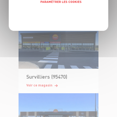
PARAMÉTRER LES COOKIES
Monchy Saint Eloi (60290)
POLITIQUE DE CONFIDENTIALITÉ
Voir ce magasin
Survilliers (95470)
Voir ce magasin