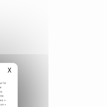
X
ur le
re
us
ité.
ies »
ton «