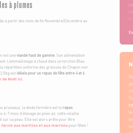
lles à plumes
cu
co
tr
de à partir des mois de fin Novembre/Décembre au
po
En
on est une
viande haut de gamme
. Son alimentation
ulent. L’emmaillotage à chaud dans un torchon Bleu
N
te la répartition uniforme des graisses du Chapon noir
 2,5kg est
idéale pour un repas de fête entre 4 et 6
Vo
 de Noël ici.
go
co
Su
co
x pruneaux, la dinde fermière est le
repas
la
ès 6-7 mois d’élevage en plein air, cette volaille
en
t sur sa peau. Elle est alors prête pour être
 farcie aux morilles et aux marrons
pour fêtes !
so