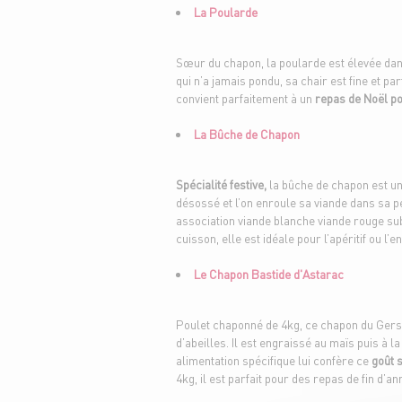
La Poularde
Sœur du chapon, la poularde est élevée dan
qui n’a jamais pondu, sa chair est fine et p
convient parfaitement à un
repas de Noël p
La Bûche de Chapon
Spécialité festive,
la bûche de chapon est un 
désossé et l’on enroule sa viande dans sa 
association viande blanche viande rouge su
cuisson, elle est idéale pour l’apéritif ou l’e
Le Chapon Bastide d'Astarac
Poulet chaponné de 4kg, ce chapon du Gers 
d’abeilles. Il est engraissé au maïs puis à l
alimentation spécifique lui confère ce
goût s
4kg, il est parfait pour des repas de fin d’