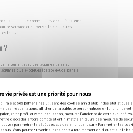
tadou se distingue comme une viande délicatement
ature sauvage et nerveuse, le pintadou est
les festives.
e ?
ie parfaitement avec des légumes de saison
 légumes plus exotiques (patate douce, panais,
 classique chair à saucisse et optez plutôt pour du
rd.
ses partenaires
d Frais et
utilisent des cookies afin d’établir des statistiques s
sse température (150°C)
. Déposez votre volaille de
me des fréquentations, afficher de la publicité personnalisée en fonction de vot
nfournez-le tout. Comptez
environ 1 heure/kg
en
gation, votre profil et votre localisation, mesurer l’audience de cette publicité, vo
ettre d’accéder à votre compte et enfin, mettre en œuvre des mesures de sécur
 pouvez paramétrer le dépôt des cookies en cliquant sur « Paramétrer les cook
le ?
essous. Vous pourrez revenir sur vos choix à tout moment en cliquant sur le bou