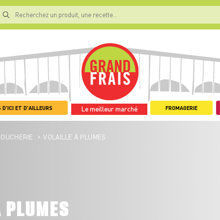
 D'ICI ET D'AILLEURS
FROMAGERIE
Le meilleur marché
>
BOUCHERIE
VOLAILLE À PLUMES
À PLUMES