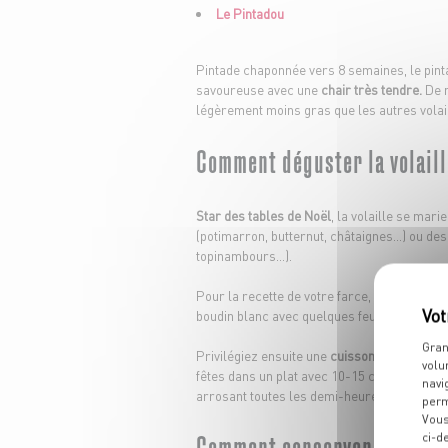
Le Pintadou
Pintade chaponnée vers 8 semaines, le pin
savoureuse avec une
chair très tendre.
De n
légèrement moins gras que les autres volail
Comment déguster la volaill
Star des tables de Noël
, la volaille se mar
(potimarron, butternut, châtaignes…) ou des
topinambours…).
Pour la recette de votre farce, variez de la
boudin blanc avec quelques feuilles d’épina
Gran
Privilégiez ensuite une
cuisson douce à ba
volu
fêtes dans un plat avec 10-15 cl d’eau et e
navi
arrosant toutes les demi-heures.
perm
Vous
Comment conserver la volail
ci-d