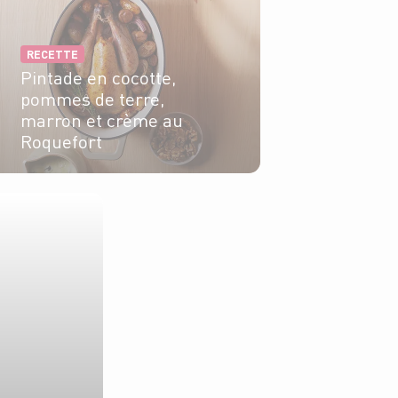
RECETTE
Pintade en cocotte,
pommes de terre,
marron et crème au
Roquefort
6 pers.
25 min
55