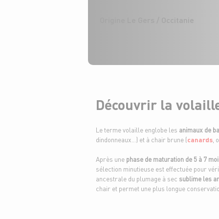
Origine Le Gers / Occitanie
Découvrir la volail
Le terme volaille englobe les
animaux de b
dindonneaux…) et à chair brune (
canards
, 
Après une
phase de maturation de 5 à 7 mo
sélection minutieuse est effectuée pour véri
ancestrale du plumage à sec
sublime les a
chair et permet une plus longue conservation