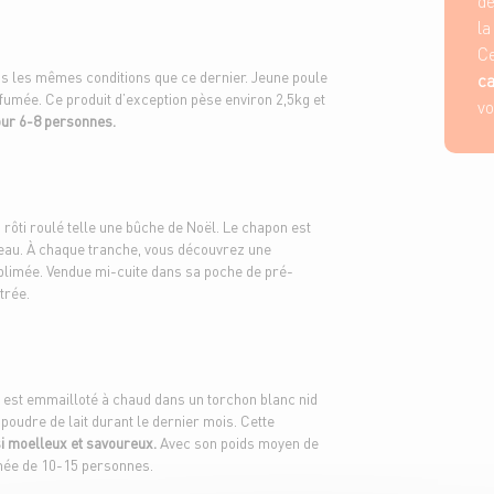
de
la
Ce
s les mêmes conditions que ce dernier. Jeune poule
ca
arfumée. Ce produit d’exception pèse environ 2,5kg et
vo
our 6-8 personnes.
rôti roulé telle une bûche de Noël. Le chapon est
peau. À chaque tranche, vous découvrez une
blimée. Vendue mi-cuite dans sa poche de pré-
ntrée.
est emmailloté à chaud dans un torchon blanc nid
a poudre de lait durant le dernier mois. Cette
i moelleux et savoureux.
Avec son poids moyen de
année de 10-15 personnes.