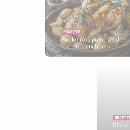
RECETTE
Poulet rôti, pommes de
terre et artichauts
4 pers.
15 min
1h
RECETT
Dinde 