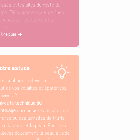
isses et les ailes du reste du
rps. Découpez ensuite de fines
anches sur les flancs et la
itrine.
 lire plus
otre astuce
us souhaitez relever le
ût de vos volailles et épater vos
nvives ?
ivez la
technique du
ntisage
qui consiste à insérer de
 farce ou des lamelles de truffe
tre la chair et la peau. Pour cela,
ulevez doucement la peau à l’aide