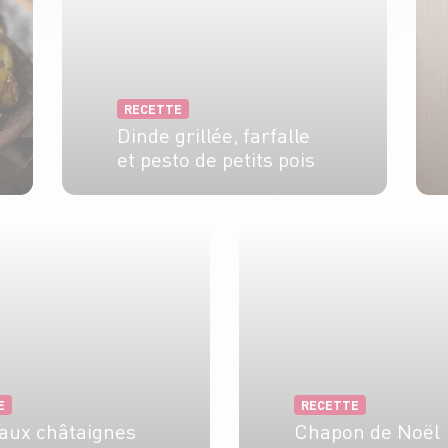
RECETTE
Dinde grillée, farfalle
et pesto de petits pois
4 pers.
15 min
15 min
E
RECETTE
aux châtaignes
Chapon de Noël