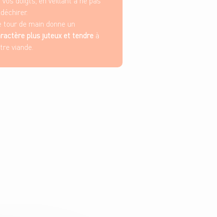
 vos doigts, en veillant à ne pas
 déchirer.
 tour de main donne un
ractère plus juteux et tendre
à
tre viande.