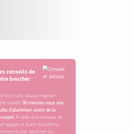
es conseils de
otre boucher
e fois cuite, laissez reposer
tre volaille
30 minutes sous une
uille d’aluminium avant de la
couper.
À l’aide d’un couteau de
ef aiguisé et d’une fourchette,
mmencez par détacher les