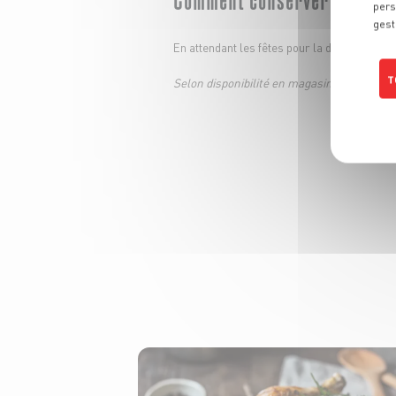
pers
gest
En attendant les fêtes pour la déguster,
stoc
T
Selon disponibilité en magasin