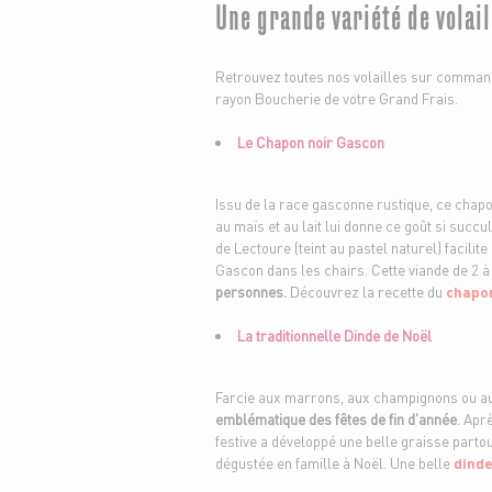
Une grande variété de volai
Retrouvez toutes nos volailles sur comman
rayon Boucherie de votre Grand Frais.
Le Chapon noir Gascon
Issu de la race gasconne rustique, ce chap
au maïs et au lait lui donne ce goût si succ
de Lectoure (teint au pastel naturel) facili
Gascon dans les chairs. Cette viande de 2 à
personnes.
Découvrez la recette du
chapon
La traditionnelle Dinde de Noël
Farcie aux marrons, aux champignons ou au
emblématique des fêtes de fin d’année
. Apr
festive a développé une belle graisse partou
dégustée en famille à Noël. Une belle
dinde