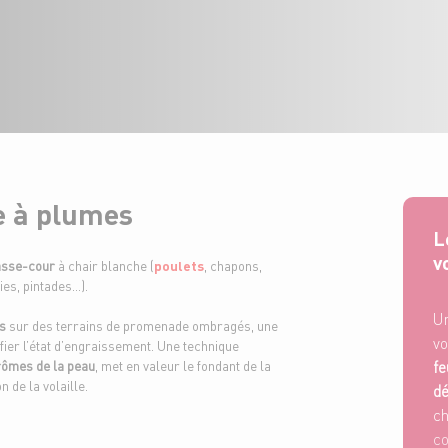
le à plumes
L
v
asse-cour
à chair blanche (
poulets
, chapons,
oies, pintades…).
Un
is
sur des terrains de promenade ombragés, une
vo
fier l’état d’engraissement. Une technique
fe
rômes de la peau
, met en valeur le fondant de la
 de la volaille.
dé
ch
co