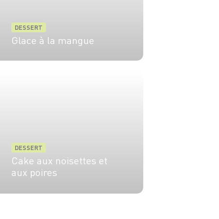
DESSERT
Glace à la mangue
4 pers.
35 min
DESSERT
Cake aux noisettes et
aux poires
6 pers.
20 min
30 min