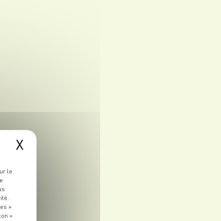
X
ur le
re
us
ité.
ies »
ton «