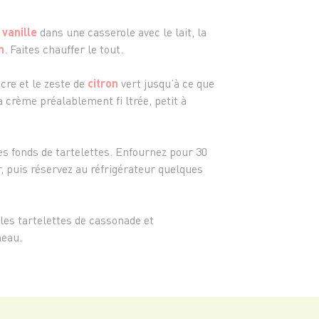
- 2 c.
e
vanille
dans une casserole avec le lait, la
n
. Faites chauffer le tout.
cre et le zeste de
citron
vert jusqu’à ce que
 crème préalablement fi ltrée, petit à
es fonds de tartelettes. Enfournez pour 30
r, puis réservez au réfrigérateur quelques
les tartelettes de cassonade et
meau.