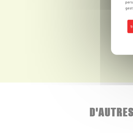
pers
gest
T
D'AUTRE