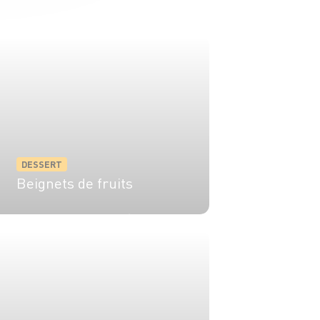
DESSERT
Beignets de fruits
4 pers.
15 min
10 min