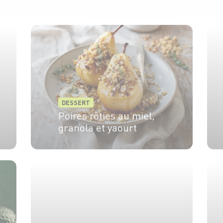
DESSERT
Poires rôties au miel,
granola et yaourt
4 pers.
10 min
25 min