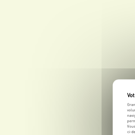
Gran
volu
navi
perm
Vous
ci-d