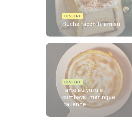
DESSERT
Bûche façon tiramisu
4 pers.
40 min
15 min
DESSERT
Tarte au yuzu et
combava, meringue
Italienne
6 pers.
25min
35min