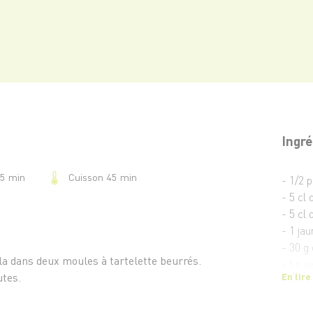
Ingré
Cuisson 45 min
25 min
- 1/2 
- 5 cl
- 5 cl 
- 1 ja
- 30 g
z-la dans deux moules à tartelette beurrés.
- Le ju
utes.
En lire
- 1 go
- Le z