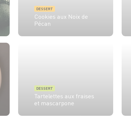
DESSERT
Cookies aux Noix de
Pécan
10 min
12 min
DESSERT
Tartelettes aux fraises
et mascarpone
4 pers.
15 min
15 min