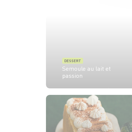
DESSERT
Semoule au lait et
passion
6 pers.
15 min
15 min