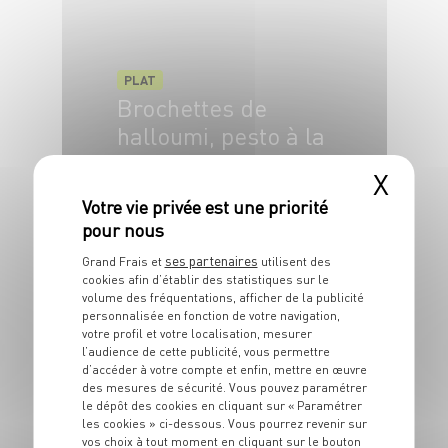
PLAT
Brochettes de
halloumi, pesto à la
menthe
X
4 pers.
15 min
5 min
ses partenaires
Grand Frais et
utilisent des
cookies afin d’établir des statistiques sur le
volume des fréquentations, afficher de la publicité
personnalisée en fonction de votre navigation,
votre profil et votre localisation, mesurer
l’audience de cette publicité, vous permettre
d’accéder à votre compte et enfin, mettre en œuvre
des mesures de sécurité. Vous pouvez paramétrer
le dépôt des cookies en cliquant sur « Paramétrer
PLAT
les cookies » ci-dessous. Vous pourrez revenir sur
Mont-d’or chaud
vos choix à tout moment en cliquant sur le bouton