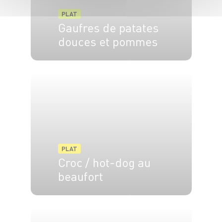
PLAT
Gaufres de patates
douces et pommes
4 pers.
15 min
10 min
PLAT
Croc / hot-dog au
beaufort
4 pers.
10 min
10 min