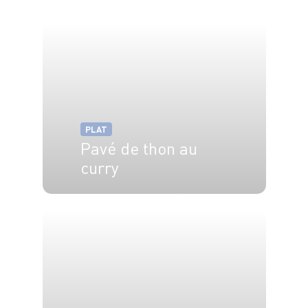
PLAT
Pavé de thon au
curry
4 pers.
15 min
5 min