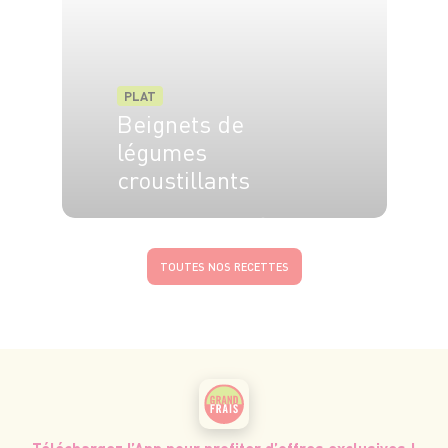
PLAT
Beignets de
légumes
croustillants
4 pers.
15 min
10
TOUTES NOS RECETTES