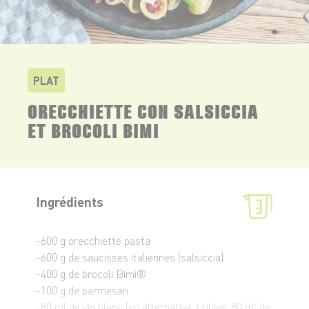
PLAT
ORECCHIETTE CON SALSICCIA
ET BROCOLI BIMI
Ingrédients
-600 g orecchiette pasta
-600 g de saucisses italiennes (salsiccia)
-400 g de brocoli Bimi®
-100 g de parmesan
-80 ml de vin blanc (en alternative, utiliser 80 ml de