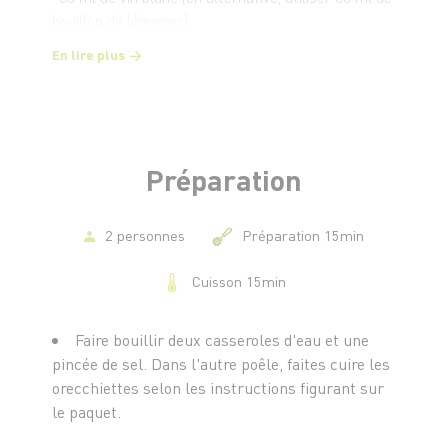
bouillon de légumes)
-60 ml d'huile d'olive
En lire plus
-4 brins de thym
-2 brins de romarin
-2 gousses d'ail
-Un peu d'eau pour les pâtes
-Une pincée de sel et de poivre
Préparation
2 personnes
Préparation 15min
Cuisson 15min
Faire bouillir deux casseroles d'eau et une
pincée de sel. Dans l'autre poêle, faites cuire les
orecchiettes selon les instructions figurant sur
le paquet.