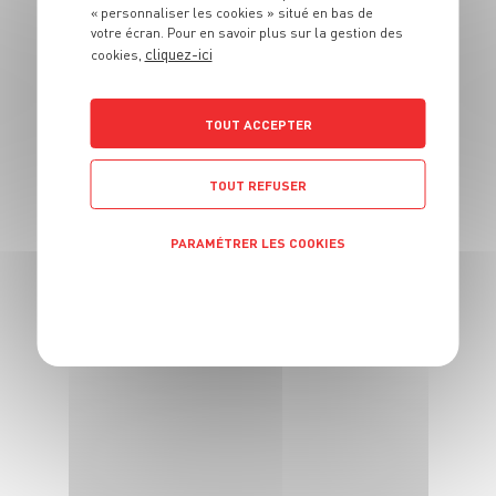
« personnaliser les cookies » situé en bas de
votre écran. Pour en savoir plus sur la gestion des
4 pers.
40 min
30 min
cliquez-ici
cookies,
TOUT ACCEPTER
TOUT REFUSER
PARAMÉTRER LES COOKIES
PLAT
Nouilles chinoises
POLITIQUE DE CONFIDENTIALITÉ
asiatiques au bœuf