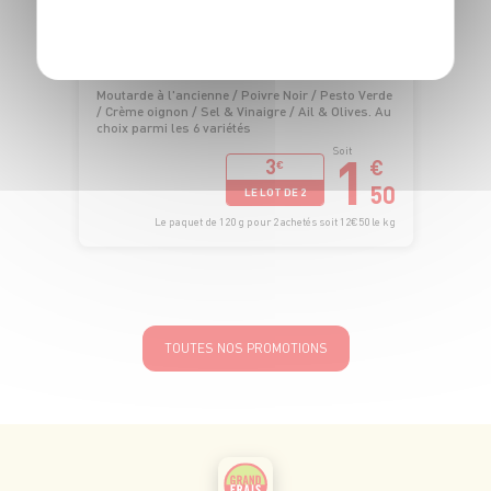
POLITIQUE DE CONFIDENTIALITÉ
CHIPS "LA BELLE CHIPS"
Moutarde à l'ancienne / Poivre Noir / Pesto Verde
/ Crème oignon / Sel & Vinaigre / Ail & Olives. Au
choix parmi les 6 variétés
1
Soit
3
€
€
50
LE LOT DE 2
Le paquet de 120 g pour 2 achetés soit 12€50 le kg
TOUTES NOS PROMOTIONS