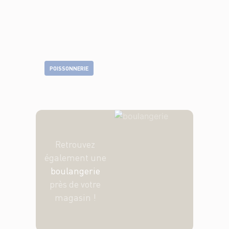
POISSONNERIE
Retrouvez
également une
boulangerie
près de votre
magasin !