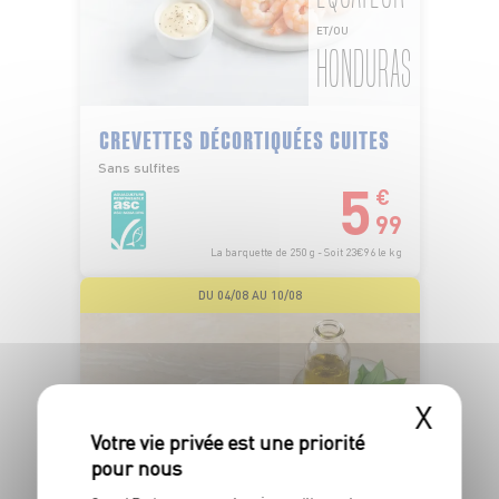
ET/OU
HONDURAS
CREVETTES DÉCORTIQUÉES CUITES
Sans sulfites
5
€
99
La barquette de 250 g - Soit 23€96 le kg
DU 04/08 AU 10/08
X
FABRIQUÉE EN