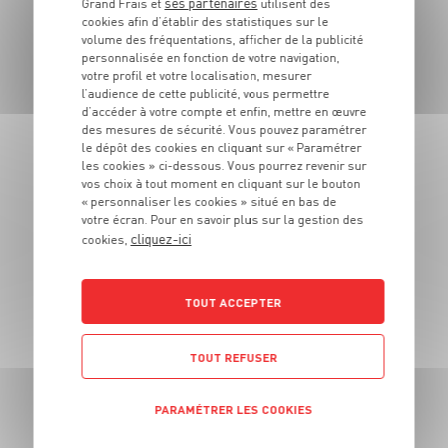
ses partenaires
Grand Frais et
utilisent des
ITALIE
cookies afin d’établir des statistiques sur le
volume des fréquentations, afficher de la publicité
personnalisée en fonction de votre navigation,
votre profil et votre localisation, mesurer
BURRATA DI ANDRIA IGP*
l’audience de cette publicité, vous permettre
d’accéder à votre compte et enfin, mettre en œuvre
Au lait pasteurisé de vache
10
des mesures de sécurité. Vous pouvez paramétrer
€
le dépôt des cookies en cliquant sur « Paramétrer
00
les cookies » ci-dessous. Vous pourrez revenir sur
vos choix à tout moment en cliquant sur le bouton
Le colis de 4 pots de 150 g - Soit 16€67 le kg
« personnaliser les cookies » situé en bas de
votre écran. Pour en savoir plus sur la gestion des
DU 27/07 AU 23/08
cliquez-ici
cookies,
TOUT ACCEPTER
TOUT REFUSER
PARAMÉTRER LES COOKIES