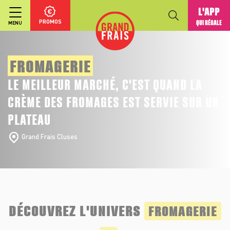
L'APP
PROMOS
QUI RÉGALE
MENU
FROMAGERIE
LE MEILLEUR MARCHÉ, C'EST QUAND LA
CRÈME DES FROMAGES EST SERVIE SUR UN
PLATEAU
Grand Frais Cluses
DÉCOUVREZ L'UNIVERS
FROMAGERIE