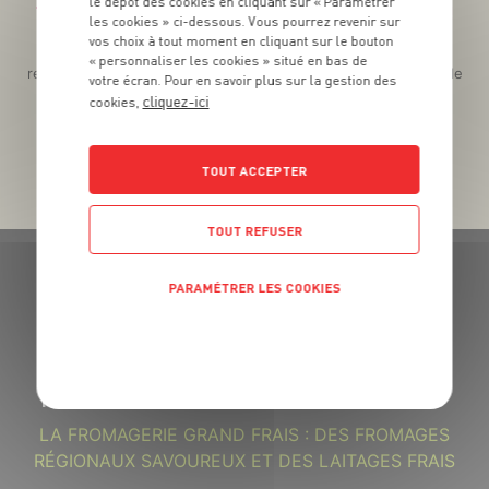
le dépôt des cookies en cliquant sur « Paramétrer
Téléchargez l’App pour profiter d’offres exclusives !
les cookies » ci-dessous. Vous pourrez revenir sur
vos choix à tout moment en cliquant sur le bouton
Des promos exclusives, des récompenses généreuses, des
« personnaliser les cookies » situé en bas de
recettes gourmandes, des jeux inédits... le tout dans une seule
votre écran. Pour en savoir plus sur la gestion des
app !
cliquez-ici
cookies,
TOUT ACCEPTER
TOUT REFUSER
PARAMÉTRER LES COOKIES
POLITIQUE DE CONFIDENTIALITÉ
GRAND FRAIS, LE MEILLEUR
MARCHÉ PRÈS DE CHEZ VOUS
LA FROMAGERIE GRAND FRAIS : DES FROMAGES
RÉGIONAUX SAVOUREUX ET DES LAITAGES FRAIS