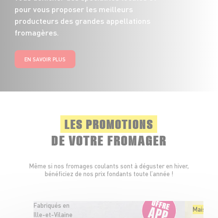
pour vous proposer les meilleurs
producteurs des grandes appellations
fromagères.
EN SAVOIR PLUS
LES PROMOTIONS
DE VOTRE FROMAGER
Même si nos fromages coulants sont à déguster en hiver,
bénéficiez de nos prix fondants toute l’année !
Fabriqués en
Maison Pi
Ille-et-Vilaine