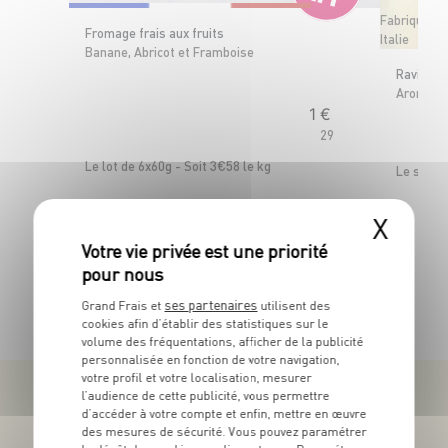
Fabriqué en
Fromage frais aux fruits
Italie
Banane, Abricot et Framboise
Ravioli A
OFFRE APP
Aromatis
1
€
29
Le lot de 6x60g - Soit 3€58 le kg
Le sache
X
TOUTES NOS PROMOTIONS
ses partenaires
Grand Frais et
utilisent des
cookies afin d’établir des statistiques sur le
volume des fréquentations, afficher de la publicité
personnalisée en fonction de votre navigation,
votre profil et votre localisation, mesurer
l’audience de cette publicité, vous permettre
d’accéder à votre compte et enfin, mettre en œuvre
des mesures de sécurité. Vous pouvez paramétrer