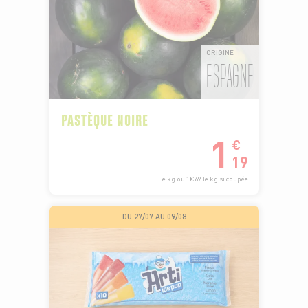
ORIGINE
ESPAGNE
PASTÈQUE NOIRE
1
€
19
Le kg ou 1€69 le kg si coupée
DU 27/07 AU 09/08