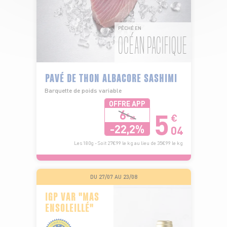
PÊCHÉ EN
OCÉAN PACIFIQUE
PAVÉ DE THON ALBACORE SASHIMI
Barquette de poids variable
OFFRE APP
5
6
€
€
48
-22,2%
04
Les 180g - Soit 27€99 le kg au lieu de 35€99 le kg
DU 27/07 AU 23/08
IGP VAR "MAS
ENSOLEILLÉ"