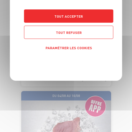
TOUT ACCEPTER
ÉLABORÉ EN
FRANCE
TOUT REFUSER
TABOULÉ AUX AGRUMES
PARAMÉTRER LES COOKIES
Semoule de blé dur et fruits
Dans la limite des stocks disponibles
1
POLITIQUE DE CONFIDENTIALITÉ
€
59
Les 100g - Soit 15€90 le kg
DU 04/08 AU 10/08