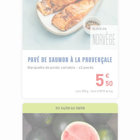
ÉLEVÉ EN
NORVÈGE
PAVÉ DE SAUMON À LA PROVENÇALE
Barquette de poids variable - x2 pavés
5
€
50
Les 250 g - Soit 21€99 le kg
DU 04/08 AU 08/08