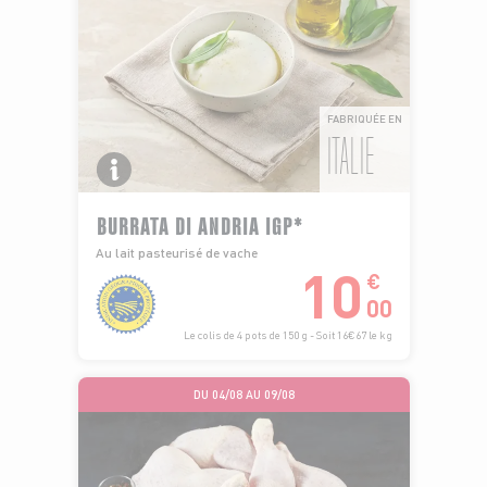
FABRIQUÉE EN
ITALIE
BURRATA DI ANDRIA IGP*
Au lait pasteurisé de vache
10
€
00
Le colis de 4 pots de 150 g - Soit 16€67 le kg
DU 04/08 AU 09/08