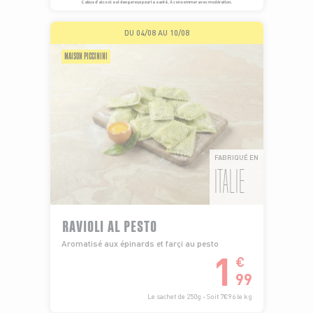
L’abus d’alcool est dangereux pour la santé. À consommer avec modération.
DU 04/08 AU 10/08
MAISON PICCININI
FABRIQUÉ EN
ITALIE
RAVIOLI AL PESTO
Aromatisé aux épinards et farçi au pesto
1
€
99
Le sachet de 250g - Soit 7€96 le kg