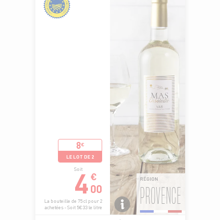
8
€
LE LOT DE 2
4
Soit
€
RÉGION
00
PROVENCE
La bouteille de 75 cl pour 2
achetées - Soit 5€33 le litre