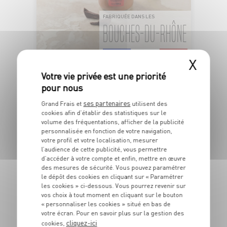
FABRIQUÉE DANS LES
BOUCHES-DU-RHÔNE
X
CRÈME DESSERT AU CHOCOLAT NOIR
OFFRE APP
1
€
ses partenaires
Grand Frais et
utilisent des
cookies afin d’établir des statistiques sur le
19
volume des fréquentations, afficher de la publicité
personnalisée en fonction de votre navigation,
Le pot de 125g - Soit 9€52 le kg
votre profil et votre localisation, mesurer
l’audience de cette publicité, vous permettre
d’accéder à votre compte et enfin, mettre en œuvre
DU 04/08 AU 09/08
des mesures de sécurité. Vous pouvez paramétrer
le dépôt des cookies en cliquant sur « Paramétrer
les cookies » ci-dessous. Vous pourrez revenir sur
vos choix à tout moment en cliquant sur le bouton
« personnaliser les cookies » situé en bas de
votre écran. Pour en savoir plus sur la gestion des
cliquez-ici
cookies,