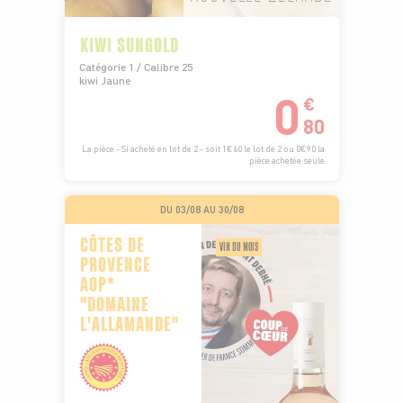
KIWI SUNGOLD
Catégorie 1 / Calibre 25
kiwi Jaune
0
€
80
La pièce - Si acheté en lot de 2 - soit 1€60 le lot de 2 ou 0€90 la
pièce achetée seule
DU 03/08 AU 30/08
CÔTES DE
VIN DU MOIS
PROVENCE
AOP*
"DOMAINE
L'ALLAMANDE"