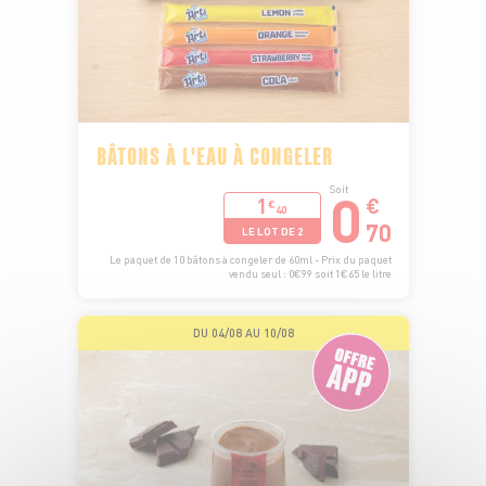
BÂTONS À L'EAU À CONGELER
0
Soit
1
€
€
40
70
LE LOT DE 2
Le paquet de 10 bâtons à congeler de 60ml - Prix du paquet
vendu seul : 0€99 soit 1€65 le litre
DU 04/08 AU 10/08