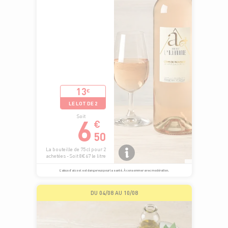
13
€
LE LOT DE 2
6
Soit
€
50
La bouteille de 75 cl pour 2
achetées - Soit 8€67 le litre
L’abus d’alcool est dangereux pour la santé. À consommer avec modération.
DU 04/08 AU 10/08