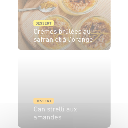
DESSERT
Crèmes brûlées au
safran et à l’orange
6 pers.
20min
50min
DESSERT
Canistrelli aux
amandes