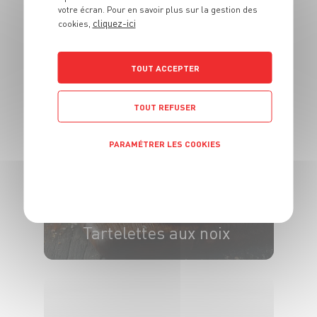
votre écran. Pour en savoir plus sur la gestion des
DESSERT
cliquez-ici
cookies,
Apfelstrudel
TOUT ACCEPTER
8 pers.
45 min
40 min
TOUT REFUSER
PARAMÉTRER LES COOKIES
POLITIQUE DE CONFIDENTIALITÉ
DESSERT
Tartelettes aux noix
6 pers.
20 min
30 min