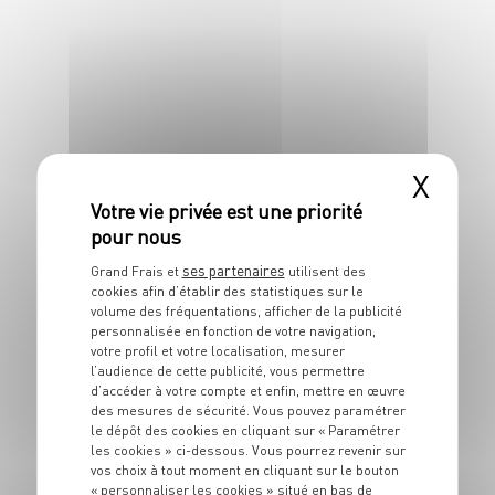
4 pers.
15 min
20 min
X
DESSERT
Douceur tout choco
ses partenaires
Grand Frais et
utilisent des
cookies afin d’établir des statistiques sur le
4 pers.
1h
30 min
volume des fréquentations, afficher de la publicité
personnalisée en fonction de votre navigation,
votre profil et votre localisation, mesurer
l’audience de cette publicité, vous permettre
d’accéder à votre compte et enfin, mettre en œuvre
des mesures de sécurité. Vous pouvez paramétrer
le dépôt des cookies en cliquant sur « Paramétrer
les cookies » ci-dessous. Vous pourrez revenir sur
vos choix à tout moment en cliquant sur le bouton
« personnaliser les cookies » situé en bas de