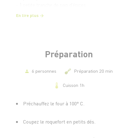
- 1 petite tranche de pain d'épices
- 10 g de cassonade
En lire plus
Préparation
6 personnes
Préparation 20 min
Cuisson 1h
Préchauffez le four à 100° C.
Coupez le roquefort en petits dés.