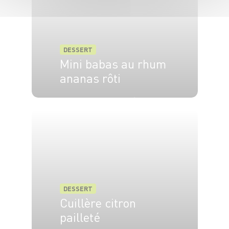
DESSERT
Mini babas au rhum
ananas rôti
4 pers.
20 min
20 min
DESSERT
Cuillère citron
pailleté