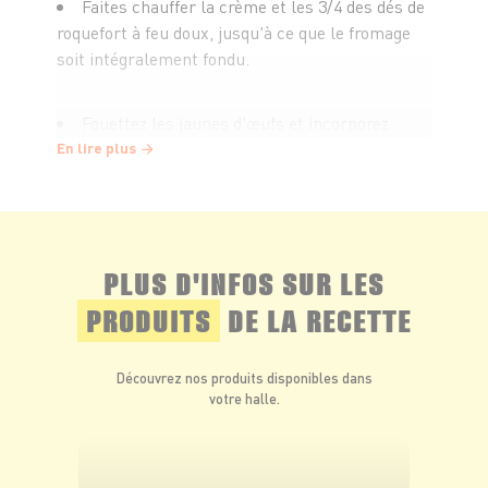
Faites chauffer la crème et les 3/4 des dés de
roquefort à feu doux, jusqu'à ce que le fromage
soit intégralement fondu.
Fouettez les jaunes d'œufs et incorporez
progressivement la crème au roquefort.
En lire plus
Épluchez la poire et coupez-la en fine
brunoise.
PLUS D'INFOS SUR LES
Répartissez les dés de poire et de roquefort
PRODUITS
DE LA RECETTE
restant dans les verrines et couvrez le tout avec
la crème au roquefort. Faites cuire au bain marie
Découvrez nos produits disponibles dans
pendant 1h environ. Placez au frais au moins 1h.
votre halle.
Coupez le pain d'épices en fines lamelles et
faites-le dorer quelques minutes dans une poêle