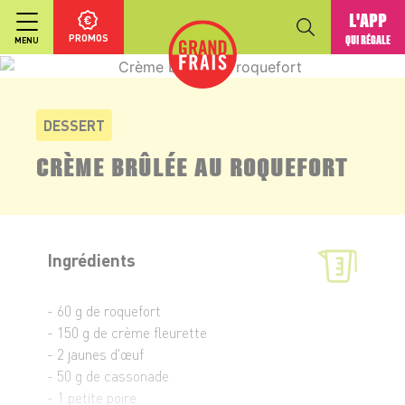
L'APP
PROMOS
QUI RÉGALE
MENU
DESSERT
CRÈME BRÛLÉE AU ROQUEFORT
Ingrédients
- 60 g de roquefort
- 150 g de crème fleurette
- 2 jaunes d'œuf
- 50 g de cassonade
- 1 petite poire