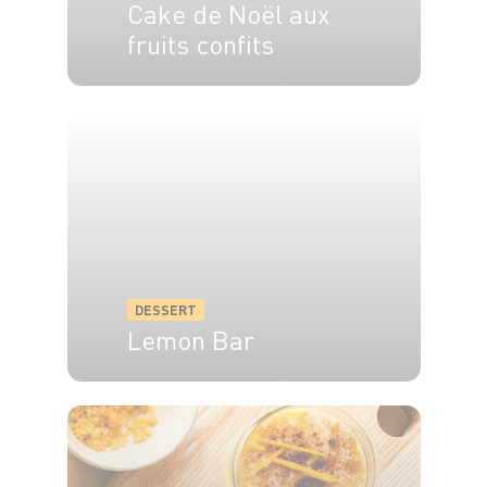
Cake de Noël aux
fruits confits
6 pers.
45 min
50 min
DESSERT
Lemon Bar
4 pers.
45 min
20 min