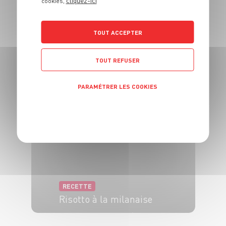
cliquez-ici
cookies,
TOUT ACCEPTER
RECETTE
Risotto au fromage de
brebis
TOUT REFUSER
4 pers.
1h
30 min
PARAMÉTRER LES COOKIES
POLITIQUE DE CONFIDENTIALITÉ
RECETTE
Risotto à la milanaise
4 pers.
10 min
25 min