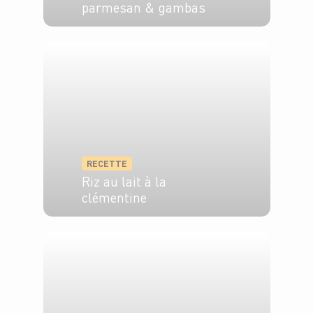
parmesan & gambas
4 pers.
5 min
20 min
RECETTE
Riz au lait à la
clémentine
4 pers.
20 min
30 min