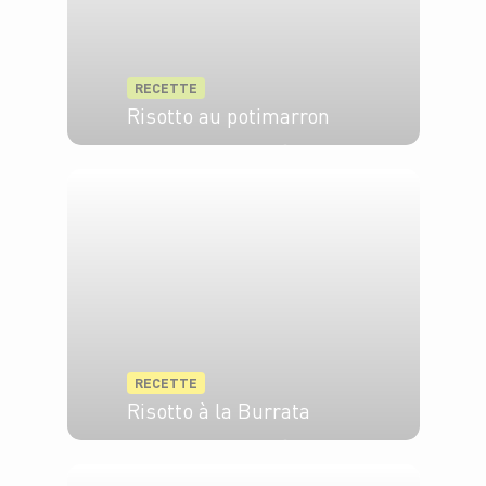
RECETTE
Risotto au potimarron
2 pers.
20 min
1h
RECETTE
Risotto à la Burrata
4 pers.
15 min
35 min