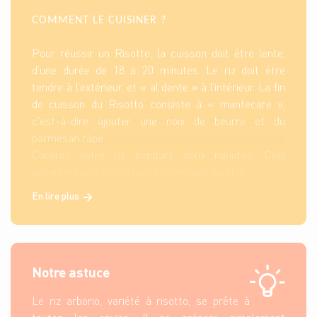
COMMENT LE CUISINER ?
Pour réussir un Risotto, la cuisson doit être lente,
d’une durée de 18 à 20 minutes. Le riz doit être
tendre à l’extérieur, et « al dente » à l’intérieur. La fin
de cuisson du Risotto consiste à « mantecare »,
c'est-à-dire ajouter une noix de beurre et du
parmesan râpé.
Couvrez votre riz pendant deux minutes. Ceci
apportera une consistance crémeuse au plat.
En lire plus
Préférez une préparation au dernier moment pour
votre Risotto qui aura tendance à coller si vous le
réchauffez !
Notre astuce
Le riz arborio, variété à risotto, se prête à