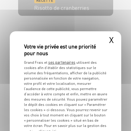
RECETTE
Risotto de cranberries
4 pers.
15 min
20 min
X
ses partenaires
Grand Frais et
utilisent des
cookies afin d’établir des statistiques sur le
volume des fréquentations, afficher de la publicité
RECETTE
personnalisée en fonction de votre navigation,
Risotto crémeux aux noix
votre profil et votre localisation, mesurer
de Saint-Jacques
l’audience de cette publicité, vous permettre
d’accéder à votre compte et enfin, mettre en œuvre
6 pers.
20 min
30 min
des mesures de sécurité. Vous pouvez paramétrer
le dépôt des cookies en cliquant sur « Paramétrer
les cookies » ci-dessous. Vous pourrez revenir sur
vos choix à tout moment en cliquant sur le bouton
« personnaliser les cookies » situé en bas de
votre écran. Pour en savoir plus sur la gestion des