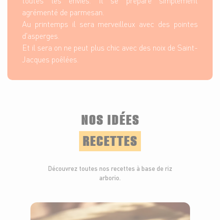
toutes les envies. Il se prépare simplement
agrémenté de parmesan.
Au printemps il sera merveilleux avec des pointes
d'asperges.
Et il sera on ne peut plus chic avec des noix de Saint-
Jacques poêlées.
NOS IDÉES
RECETTES
Découvrez toutes nos recettes à base de riz
arborio.