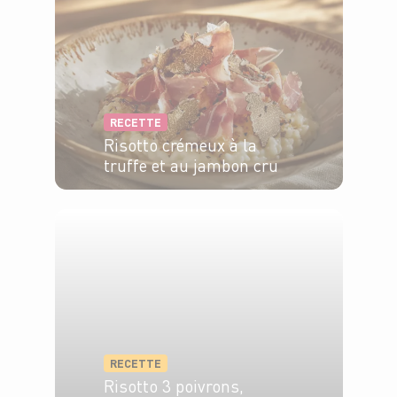
RECETTE
Risotto crémeux à la
truffe et au jambon cru
4 pers.
15 min
25 min
RECETTE
Risotto 3 poivrons,