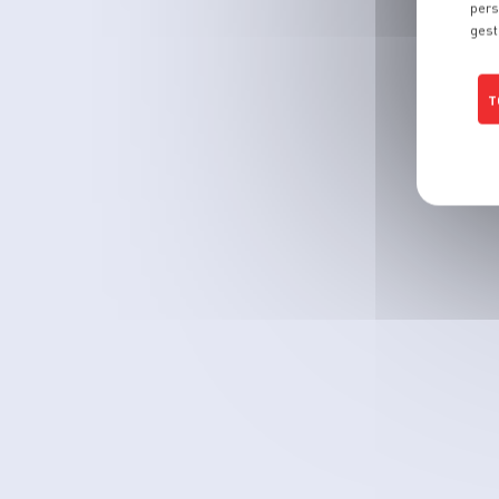
pers
gest
T