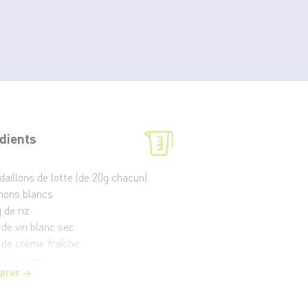
dients
daillons de lotte (de 20g chacun)
gnons blancs
 de riz
 de vin blanc sec
l de crème fraîche
 de beurre
 plus
embre frais
t poivre