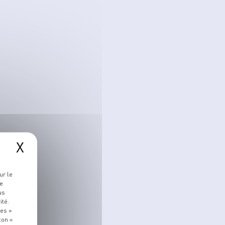
X
ur le
re
us
ité.
ies »
ton «