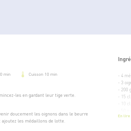
Ingré
Cuisson 10 min
20 min
- 4 mé
- 3 oi
- 200 g
mincez-les en gardant leur tige verte.
- 15 cl
- 10 c
- 50 g
venir doucement les oignons dans le beurre
En lire
- Ging
 ajoutez les médaillons de lotte.
- Sel e