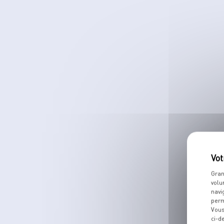
Gran
volu
navi
perm
Vous
ci-d