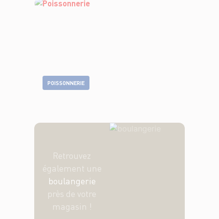
POISSONNERIE
Retrouvez
également une
boulangerie
près de votre
magasin !