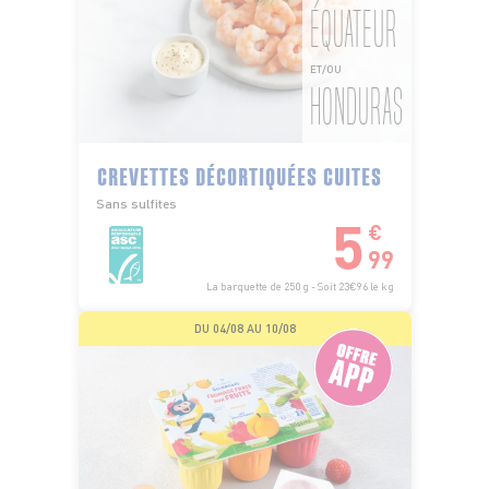
ÉQUATEUR
ET/OU
HONDURAS
CREVETTES DÉCORTIQUÉES CUITES
Sans sulfites
5
€
99
La barquette de 250 g - Soit 23€96 le kg
DU 04/08 AU 10/08