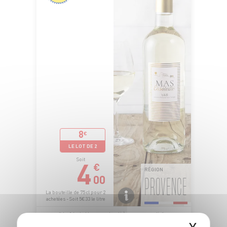
8
€
LE LOT DE 2
4
Soit
€
RÉGION
00
PROVENCE
La bouteille de 75 cl pour 2
achetées - Soit 5€33 le litre
L’abus d’alcool est dangereux pour la santé. À consommer avec modération.