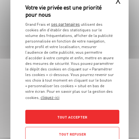
X
ses partenaires
TOUTES NOS PROMOTIONS
Grand Frais et
utilisent des
cookies afin d’établir des statistiques sur le
volume des fréquentations, afficher de la publicité
personnalisée en fonction de votre navigation,
votre profil et votre localisation, mesurer
l’audience de cette publicité, vous permettre
d’accéder à votre compte et enfin, mettre en œuvre
LES MAGASINS
des mesures de sécurité. Vous pouvez paramétrer
le dépôt des cookies en cliquant sur « Paramétrer
À PROXIMITÉ
les cookies » ci-dessous. Vous pourrez revenir sur
vos choix à tout moment en cliquant sur le bouton
« personnaliser les cookies » situé en bas de
votre écran. Pour en savoir plus sur la gestion des
Vous souhaitez connaitre les magasins proches de votre
cliquez-ici
cookies,
Grand Frais habituel ? Trouvez ci-dessous ceux qui sont les
plus proches !
TOUT ACCEPTER
TOUT REFUSER