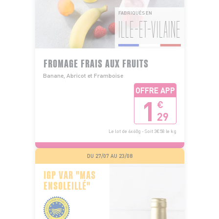
FABRIQUÉS EN
ILLE-ET-VILAINE
FROMAGE FRAIS AUX FRUITS
Banane, Abricot et Framboise
OFFRE APP
1
€
29
Le lot de 6x60g - Soit 3€58 le kg
DU 27/07 AU 23/08
IGP VAR "MAS
ENSOLEILLÉ"