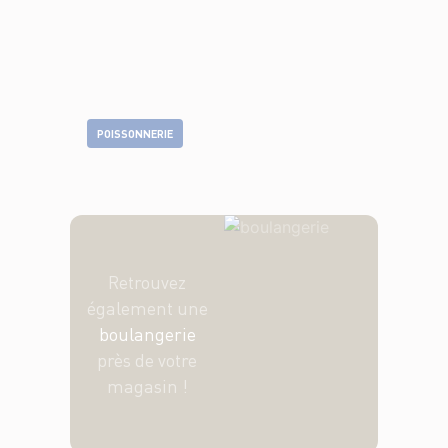
POISSONNERIE
Retrouvez
également une
boulangerie
près de votre
magasin !