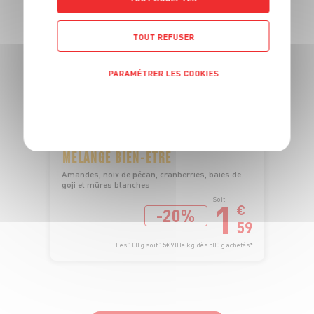
TOUT REFUSER
PARAMÉTRER LES COOKIES
POLITIQUE DE CONFIDENTIALITÉ
MÉLANGE BIEN-ÊTRE
Amandes, noix de pécan, cranberries, baies de
goji et mûres blanches
1
Soit
€
-20%
59
Les 100 g soit 15€90 le kg dès 500 g achetés*