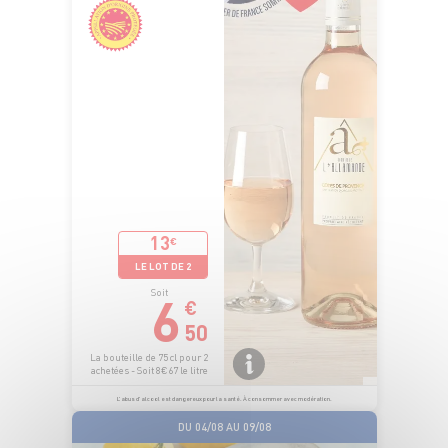
13
€
LE LOT DE 2
6
Soit
€
50
La bouteille de 75 cl pour 2
achetées - Soit 8€67 le litre
L’abus d’alcool est dangereux pour la santé. À consommer avec modération.
DU 04/08 AU 09/08