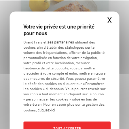
X
ses partenaires
Grand Frais et
utilisent des
ÉLEVÉ EN
cookies afin d’établir des statistiques sur le
NORVÈGE
volume des fréquentations, afficher de la publicité
personnalisée en fonction de votre navigation,
votre profil et votre localisation, mesurer
l’audience de cette publicité, vous permettre
PAVÉ DE SAUMON À LA PROVENÇALE
d’accéder à votre compte et enfin, mettre en œuvre
des mesures de sécurité. Vous pouvez paramétrer
Barquette de poids variable - x2 pavés
le dépôt des cookies en cliquant sur « Paramétrer
5
€
les cookies » ci-dessous. Vous pourrez revenir sur
50
vos choix à tout moment en cliquant sur le bouton
« personnaliser les cookies » situé en bas de
Les 250 g - Soit 21€99 le kg
votre écran. Pour en savoir plus sur la gestion des
cliquez-ici
cookies,
DU 03/08 AU 30/08
MÉLANGE DU MOIS
TOUT ACCEPTER