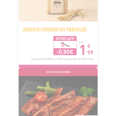
GRISSINI SPACCATINI PANEALBA
OFFRE APP
1
2
Soit
€
€
49
-0,50€
99
Le paquet de 250g soit 7€96 le kg au lieu de 9€96 le kg
DU 04/08 AU 09/08