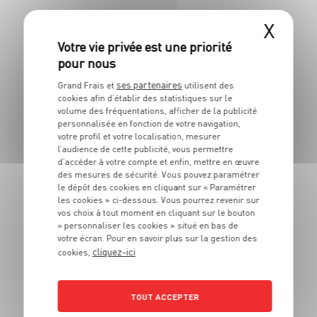
X
LES MAGASINS
À PROXIMITÉ
ses partenaires
Grand Frais et
utilisent des
cookies afin d’établir des statistiques sur le
Vous souhaitez connaitre les magasins proches de votre
volume des fréquentations, afficher de la publicité
Grand Frais habituel ? Trouvez ci-dessous ceux qui sont les
personnalisée en fonction de votre navigation,
plus proches !
votre profil et votre localisation, mesurer
l’audience de cette publicité, vous permettre
d’accéder à votre compte et enfin, mettre en œuvre
des mesures de sécurité. Vous pouvez paramétrer
le dépôt des cookies en cliquant sur « Paramétrer
les cookies » ci-dessous. Vous pourrez revenir sur
vos choix à tout moment en cliquant sur le bouton
« personnaliser les cookies » situé en bas de
votre écran. Pour en savoir plus sur la gestion des
cliquez-ici
cookies,
TOUT ACCEPTER
Clermont-Ferrand Cristal