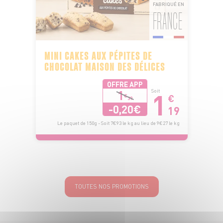
FABRIQUÉ EN
FRANCE
MINI CAKES AUX PÉPITES DE
CHOCOLAT MAISON DES DÉLICES
OFFRE APP
1
1
Soit
€
€
39
-0,20€
19
Le paquet de 150g - Soit 7€93 le kg au lieu de 9€27 le kg
TOUTES NOS PROMOTIONS