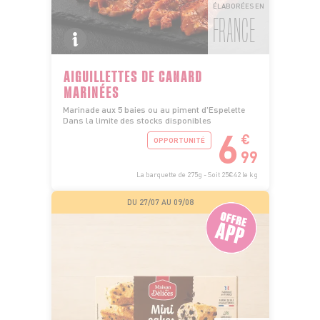
ÉLABORÉES EN
FRANCE
AIGUILLETTES DE CANARD
MARINÉES
Marinade aux 5 baies ou au piment d'Espelette
Dans la limite des stocks disponibles
6
€
OPPORTUNITÉ
99
La barquette de 275g - Soit 25€42 le kg
DU 27/07 AU 09/08