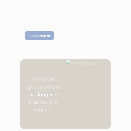
POISSONNERIE
Retrouvez
également une
boulangerie
près de votre
magasin !