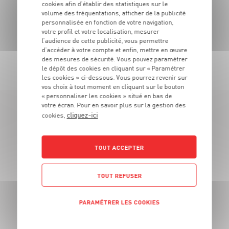
cookies afin d’établir des statistiques sur le
volume des fréquentations, afficher de la publicité
personnalisée en fonction de votre navigation,
votre profil et votre localisation, mesurer
l’audience de cette publicité, vous permettre
d’accéder à votre compte et enfin, mettre en œuvre
TOUTES NOS PROMOTIONS
des mesures de sécurité. Vous pouvez paramétrer
le dépôt des cookies en cliquant sur « Paramétrer
les cookies » ci-dessous. Vous pourrez revenir sur
vos choix à tout moment en cliquant sur le bouton
« personnaliser les cookies » situé en bas de
votre écran. Pour en savoir plus sur la gestion des
cliquez-ici
cookies,
LES MAGASINS
À PROXIMITÉ
TOUT ACCEPTER
Vous souhaitez connaitre les magasins proches de votre
TOUT REFUSER
Grand Frais habituel ? Trouvez ci-dessous ceux qui sont les
plus proches !
PARAMÉTRER LES COOKIES
POLITIQUE DE CONFIDENTIALITÉ