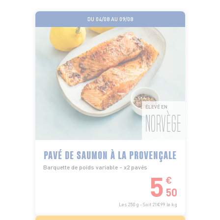
DU 04/08 AU 09/08
ÉLEVÉ EN
NORVÈGE
PAVÉ DE SAUMON À LA PROVENÇALE
Barquette de poids variable - x2 pavés
5
€
50
Les 250 g - Soit 21€99 le kg