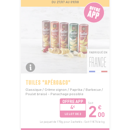
DU 27/07 AU 09/08
FABRIQUÉ EN
FRANCE
TUILES "APÉRO&CO"
Classique / Crème oignon / Paprika / Barbecue /
Poulet braisé - Panachage possible
OFFRE APP
2
Soit
4
€
€
00
LE LOT DE 2
Le paquet de 170g pour 2 achetés - Soit 11€76 le kg