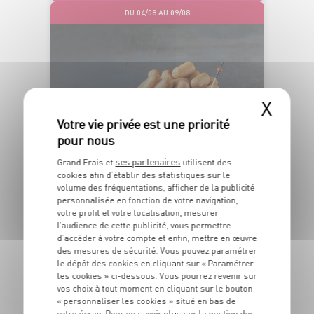
DU 04/08 AU 09/08
X
ÉLABORÉE EN
FRANCE
ses partenaires
Grand Frais et
utilisent des
cookies afin d’établir des statistiques sur le
volume des fréquentations, afficher de la publicité
personnalisée en fonction de votre navigation,
MINI SAUCISSES
votre profil et votre localisation, mesurer
cuites, nature
l’audience de cette publicité, vous permettre
Dans la limite des stocks disponibles
d’accéder à votre compte et enfin, mettre en œuvre
3
€
des mesures de sécurité. Vous pouvez paramétrer
le dépôt des cookies en cliquant sur « Paramétrer
99
les cookies » ci-dessous. Vous pourrez revenir sur
vos choix à tout moment en cliquant sur le bouton
La barquette de 140g - Soit 28€50 le kg
« personnaliser les cookies » situé en bas de
votre écran. Pour en savoir plus sur la gestion des