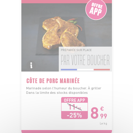
PRÉPARÉE SUR PLACE
PAR VOTRE BOUCHER
CÔTE DE PORC MARINÉE
Marinade selon l'humeur du boucher. À griller
Dans la limite des stocks disponibles
OFFRE APP
8
11
€
€
99
-25%
99
Le kg