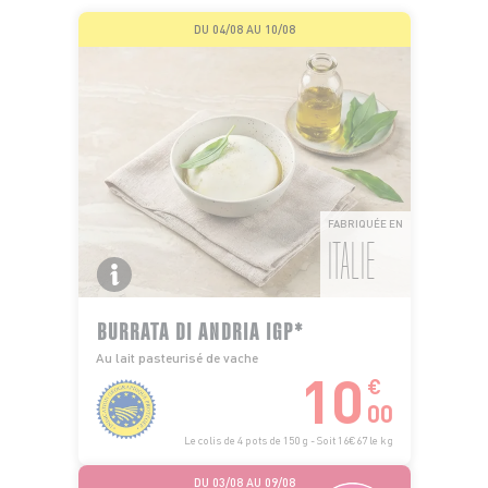
DU 04/08 AU 10/08
FABRIQUÉE EN
ITALIE
BURRATA DI ANDRIA IGP*
Au lait pasteurisé de vache
10
€
00
Le colis de 4 pots de 150 g - Soit 16€67 le kg
DU 03/08 AU 09/08