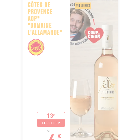
CÔTES DE
VIN DU MOIS
PROVENCE
AOP*
"DOMAINE
L'ALLAMANDE"
13
€
LE LOT DE 2
6
Soit
€