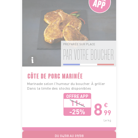
PRÉPARÉE SUR PLACE
PAR VOTRE BOUCHER
CÔTE DE PORC MARINÉE
Marinade selon l'humeur du boucher. À griller
Dans la limite des stocks disponibles
OFFRE APP
8
11
€
€
99
-25%
99
Le kg
DU 04/08 AU 09/08