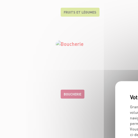
FRUITS ET LÉGUMES
BOUCHERIE
Gran
volu
navi
perm
Vous
ci-d