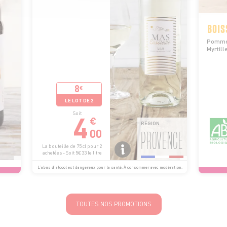
BOIS
Pomme
Myrti
8
€
LE LOT DE 2
4
Soit
€
RÉGION
00
PROVENCE
La bouteille de 75 cl pour 2
achetées - Soit 5€33 le litre
L’abus d’alcool est dangereux pour la santé. À consommer avec modération.
TOUTES NOS PROMOTIONS