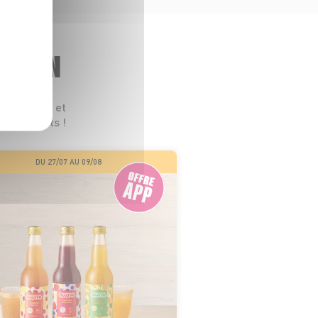
GASIN
 leurs prix et
s les goûts !
DU 27/07 AU 09/08