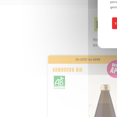
pers
gest
LES
T
Nos 5 profess
de leurs pro
DU 27/07 AU 09/08
KOMBUCHA BIO