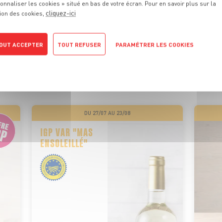
onnaliser les cookies » situé en bas de votre écran. Pour en savoir plus sur la
cliquez-ici
ion des cookies,
 PROMOTIONS
DE VOTRE MA
OUT ACCEPTER
TOUT REFUSER
PARAMÉTRER LES COOKIES
POLITIQUE DE CONFIDENTIALITÉ
ionnels sont là pour vous conseiller et vous faire profiter de
motions tous les jours. On vous promet qu’il y en aura pour tou
DU 27/07 AU 23/08
IGP VAR "MAS
ENSOLEILLÉ"