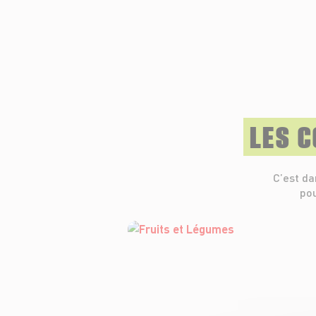
LES 
C’est da
pou