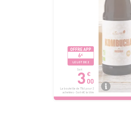
OFFRE APP
6
€
LE LOT DE 2
3
Soit
€
00
La bouteille de 75cl pour 2
achetées - Soit 4€ le litre