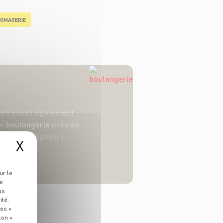
OMAGERIE
etrouvez également
ne
boulangerie
près de
votre magasin !
X
ur le
re
us
ité.
ies »
ton «