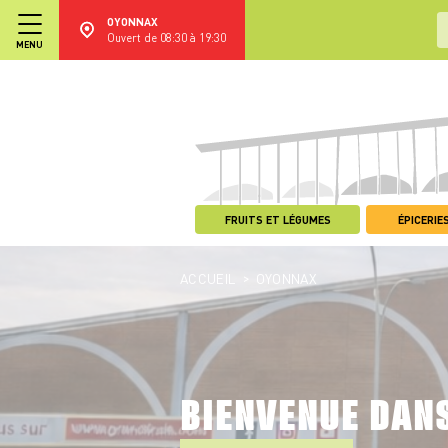
OYONNAX
Ouvert de 08:30 à 19:30
MENU
FRUITS ET LÉGUMES
ÉPICERIES
>
ACCUEIL
OYONNAX
BIENVENUE DAN