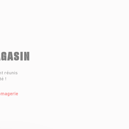
AGASIN
nt réunis
té !