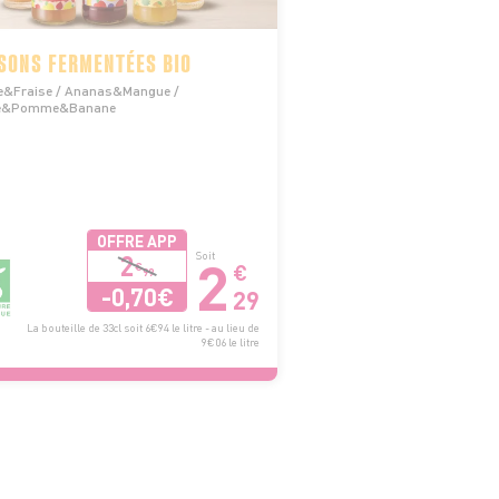
SONS FERMENTÉES BIO
&Fraise / Ananas&Mangue /
lle&Pomme&Banane
OFFRE APP
2
2
Soit
€
€
99
-0,70€
29
La bouteille de 33cl soit 6€94 le litre - au lieu de
9€06 le litre