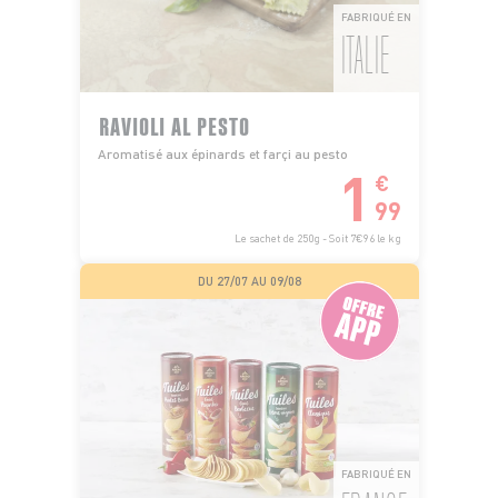
FABRIQUÉ EN
ITALIE
RAVIOLI AL PESTO
Aromatisé aux épinards et farçi au pesto
1
€
99
Le sachet de 250g - Soit 7€96 le kg
DU 27/07 AU 09/08
FABRIQUÉ EN