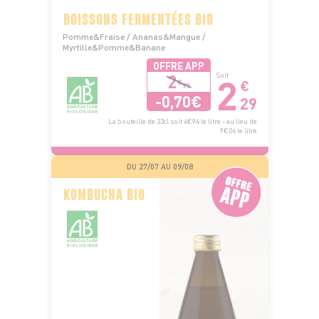
BOISSONS FERMENTÉES BIO
Pomme&Fraise / Ananas&Mangue /
Myrtille&Pomme&Banane
OFFRE APP
2
2
Soit
€
€
99
-0,70€
29
La bouteille de 33cl soit 6€94 le litre - au lieu de
9€06 le litre
DU 27/07 AU 09/08
KOMBUCHA BIO