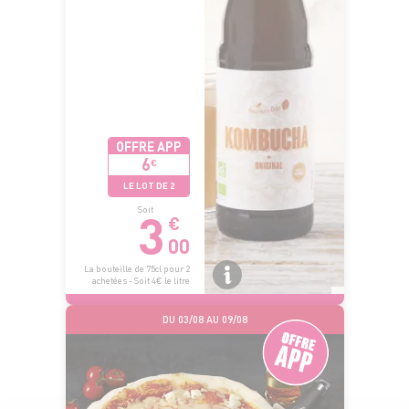
OFFRE APP
6
€
LE LOT DE 2
3
Soit
€
00
La bouteille de 75cl pour 2
achetées - Soit 4€ le litre
DU 03/08 AU 09/08