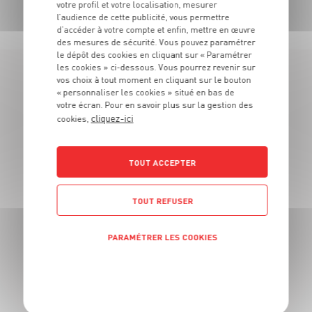
TOUTES NOS PROMOTIONS
votre profil et votre localisation, mesurer
l’audience de cette publicité, vous permettre
d’accéder à votre compte et enfin, mettre en œuvre
des mesures de sécurité. Vous pouvez paramétrer
le dépôt des cookies en cliquant sur « Paramétrer
les cookies » ci-dessous. Vous pourrez revenir sur
vos choix à tout moment en cliquant sur le bouton
LES MAGASINS
« personnaliser les cookies » situé en bas de
votre écran. Pour en savoir plus sur la gestion des
À PROXIMITÉ
cliquez-ici
cookies,
Vous souhaitez connaitre les magasins proches de votre
TOUT ACCEPTER
Grand Frais habituel ? Trouvez ci-dessous ceux qui sont les
plus proches !
TOUT REFUSER
PARAMÉTRER LES COOKIES
POLITIQUE DE CONFIDENTIALITÉ