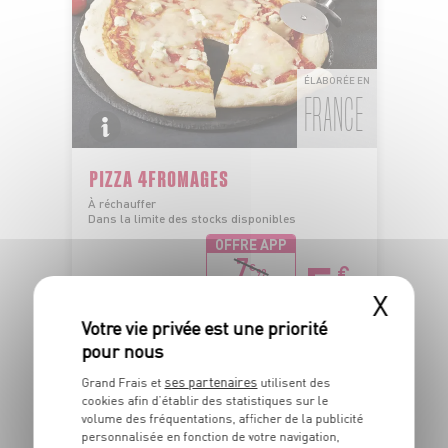
ÉLABORÉE EN
FRANCE
PIZZA 4FROMAGES
À réchauffer
Dans la limite des stocks disponibles
OFFRE APP
5
7
€
€
99
-2€
99
X
La pièce de 380g - Soit 15€76 le kg
ses partenaires
Grand Frais et
utilisent des
cookies afin d’établir des statistiques sur le
volume des fréquentations, afficher de la publicité
personnalisée en fonction de votre navigation,