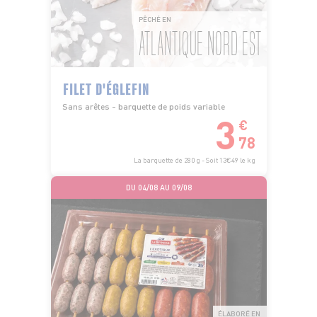
PÊCHÉ EN
ATLANTIQUE NORD EST
FILET D'ÉGLEFIN
Sans arêtes - barquette de poids variable
3
€
78
La barquette de 280 g - Soit 13€49 le kg
DU 04/08 AU 09/08
ÉLABORÉ EN