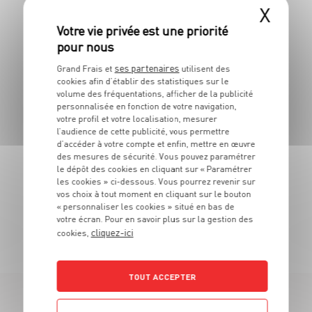
ESPAGNE
X
CHORIZO FORT OU DOUX
ses partenaires
Grand Frais et
utilisent des
cookies afin d’établir des statistiques sur le
En sachet
Dans la limite des stocks disponibles
volume des fréquentations, afficher de la publicité
3
personnalisée en fonction de votre navigation,
€
votre profil et votre localisation, mesurer
49
l’audience de cette publicité, vous permettre
d’accéder à votre compte et enfin, mettre en œuvre
La pièce de 225g - Soit 15€51 le kg
des mesures de sécurité. Vous pouvez paramétrer
le dépôt des cookies en cliquant sur « Paramétrer
les cookies » ci-dessous. Vous pourrez revenir sur
vos choix à tout moment en cliquant sur le bouton
« personnaliser les cookies » situé en bas de
votre écran. Pour en savoir plus sur la gestion des
TOUTES NOS PROMOTIONS
cliquez-ici
cookies,
TOUT ACCEPTER