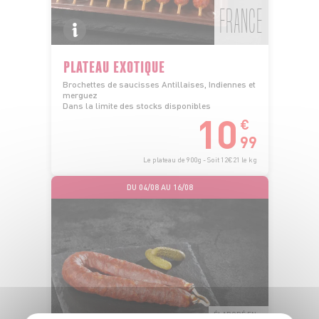
FRANCE
PLATEAU EXOTIQUE
Brochettes de saucisses Antillaises, Indiennes et
merguez
Dans la limite des stocks disponibles
10
€
99
Le plateau de 900g - Soit 12€21 le kg
DU 04/08 AU 16/08
ÉLABORÉ EN