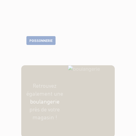
POISSONNERIE
Retrouvez
également une
boulangerie
près de votre
magasin !