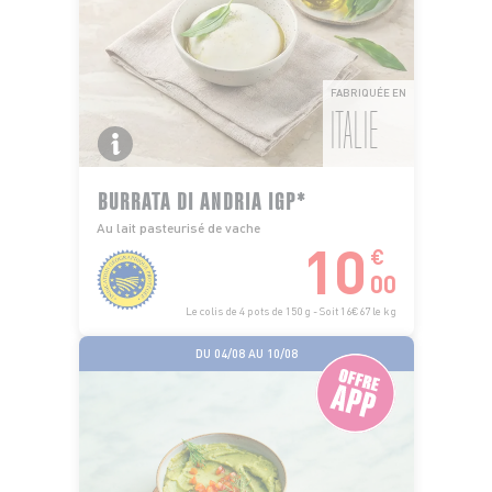
FABRIQUÉE EN
ITALIE
BURRATA DI ANDRIA IGP*
Au lait pasteurisé de vache
10
€
00
Le colis de 4 pots de 150 g - Soit 16€67 le kg
DU 04/08 AU 10/08