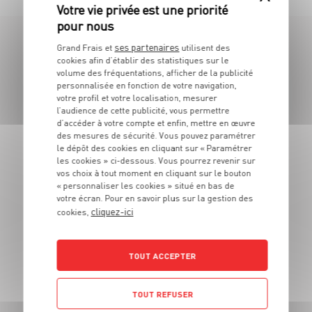
ses partenaires
Grand Frais et
utilisent des
LES MAGASINS
cookies afin d’établir des statistiques sur le
volume des fréquentations, afficher de la publicité
À PROXIMITÉ
personnalisée en fonction de votre navigation,
votre profil et votre localisation, mesurer
l’audience de cette publicité, vous permettre
d’accéder à votre compte et enfin, mettre en œuvre
Vous souhaitez connaitre les magasins proches de votre
des mesures de sécurité. Vous pouvez paramétrer
Grand Frais habituel ? Trouvez ci-dessous ceux qui sont les
plus proches !
le dépôt des cookies en cliquant sur « Paramétrer
les cookies » ci-dessous. Vous pourrez revenir sur
vos choix à tout moment en cliquant sur le bouton
« personnaliser les cookies » situé en bas de
votre écran. Pour en savoir plus sur la gestion des
cliquez-ici
cookies,
TOUT ACCEPTER
TOUT REFUSER