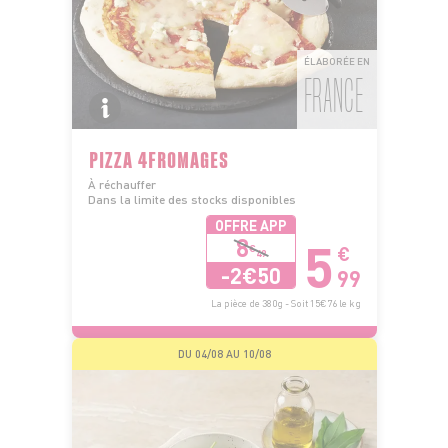
ÉLABORÉE EN
FRANCE
PIZZA 4FROMAGES
À réchauffer
Dans la limite des stocks disponibles
OFFRE APP
5
8
€
€
49
-2€50
99
La pièce de 380g - Soit 15€76 le kg
DU 04/08 AU 10/08