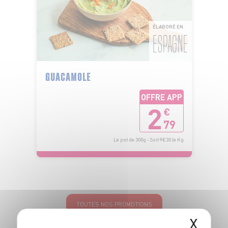
ÉLABORÉ EN
ESPAGNE
GUACAMOLE
OFFRE APP
2
€
79
Le pot de 300g - Soit 9€30 le Kg
TOUTES NOS PROMOTIONS
X