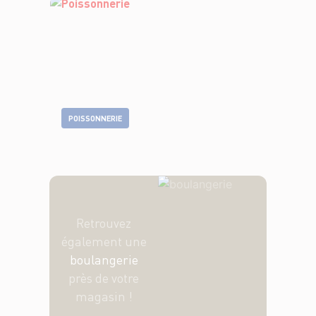
POISSONNERIE
Retrouvez
également une
boulangerie
près de votre
magasin !