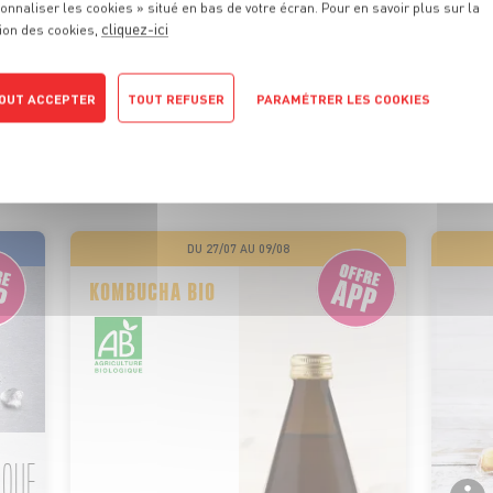
onnaliser les cookies » situé en bas de votre écran. Pour en savoir plus sur la
cliquez-ici
ion des cookies,
 PROMOTIONS
DE VOTRE MA
OUT ACCEPTER
TOUT REFUSER
PARAMÉTRER LES COOKIES
POLITIQUE DE CONFIDENTIALITÉ
ionnels sont là pour vous conseiller et vous faire profiter de
motions tous les jours. On vous promet qu’il y en aura pour tou
DU 27/07 AU 09/08
KOMBUCHA BIO
IQUE