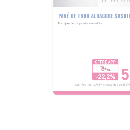
PAVÉ DE THON ALBACORE SASHI
Barquette de poids variable
OFFRE APP
5
6
€
48
-22,2%
Les 180g - Soit 27€99 le kg au lieu de 35€99