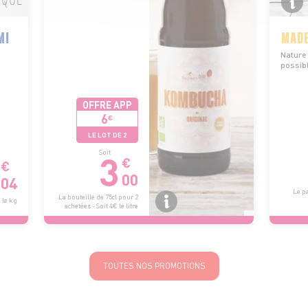
MI
MADE
Nature
possib
OFFRE APP
6
€
LE LOT DE 2
3
Soit
€
€
00
04
Le pa
La bouteille de 75cl pour 2
 le kg
achetées - Soit 4€ le litre
TOUTES NOS PROMOTIONS