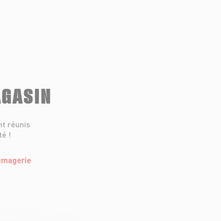
AGASIN
nt réunis
té !