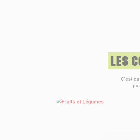
LES 
C’est da
pou