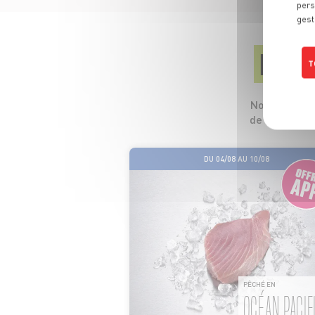
pers
gest
LES
T
Nos 5 profess
de leurs pro
DU 04/08 AU 10/08
PÊCHÉ EN
OCÉAN PACIF