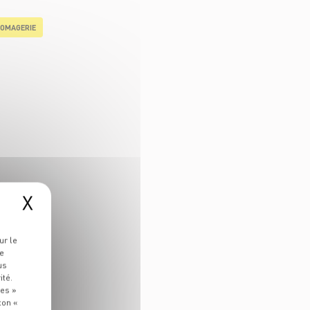
OMAGERIE
X
ur le
re
us
ité.
ies »
ton «