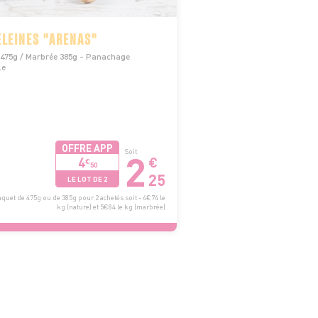
LEINES "ARENAS"
 475g / Marbrée 385g - Panachage
le
OFFRE APP
2
Soit
4
€
€
50
25
LE LOT DE 2
quet de 475g ou de 385g pour 2 achetés soit - 4€74 le
kg (nature) et 5€84 le kg (marbrée)