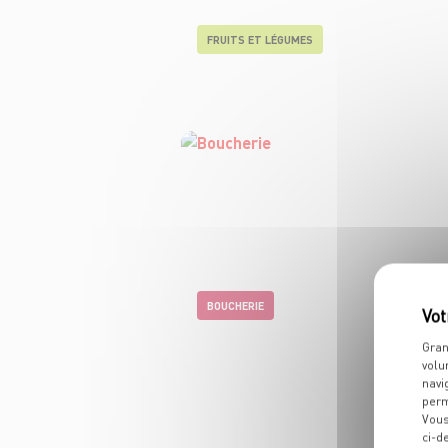
FRUITS ET LÉGUMES
BOUCHERIE
Gran
volu
navi
perm
Vous
ci-d