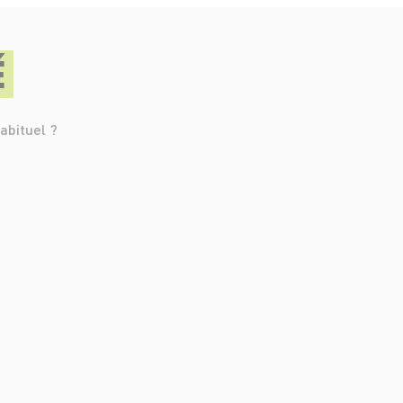
É
abituel ?