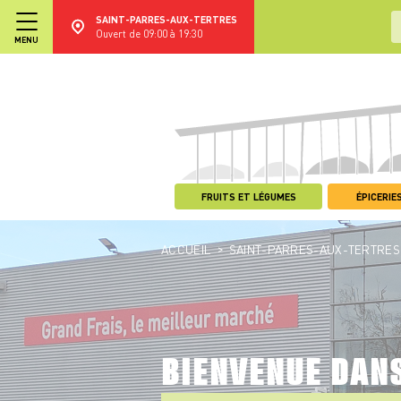
SAINT-PARRES-AUX-TERTRES
Ouvert de 09:00 à 19:30
MENU
FRUITS ET LÉGUMES
ÉPICERIES
>
ACCUEIL
SAINT-PARRES-AUX-TERTRES
BIENVENUE DAN