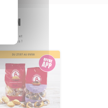
GASIN
 leurs prix et
s les goûts !
DU 27/07 AU 09/08