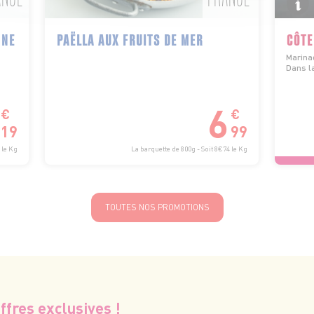
NNE
PAËLLA AUX FRUITS DE MER
CÔTE
Marinad
Dans la
6
€
€
19
99
 le Kg
La barquette de 800g - Soit 8€74 le Kg
TOUTES NOS PROMOTIONS
ffres exclusives !