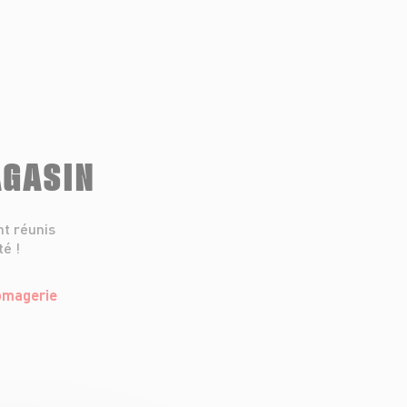
AGASIN
nt réunis
té !