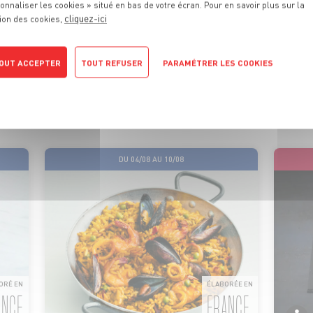
onnaliser les cookies » situé en bas de votre écran. Pour en savoir plus sur la
cliquez-ici
ion des cookies,
 PROMOTIONS
DE VOTRE MA
OUT ACCEPTER
TOUT REFUSER
PARAMÉTRER LES COOKIES
POLITIQUE DE CONFIDENTIALITÉ
ionnels sont là pour vous conseiller et vous faire profiter de
motions tous les jours. On vous promet qu’il y en aura pour tou
DU 04/08 AU 10/08
ORÉ EN
ÉLABORÉE EN
ANCE
FRANCE