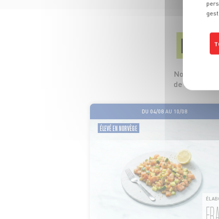
pers
gest
LES
T
Nos 5 profess
de leurs pro
DU 04/08 AU 10/08
ÉLEVÉ EN NORVÈGE
ÉLAB
FR