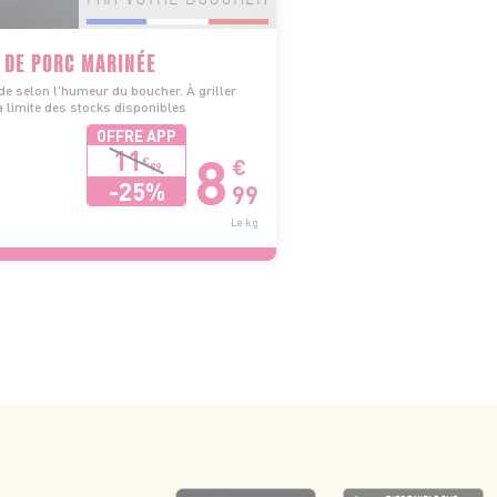
 DE PORC MARINÉE
e selon l'humeur du boucher. À griller
 limite des stocks disponibles
OFFRE APP
8
11
€
€
99
-25%
99
Le kg