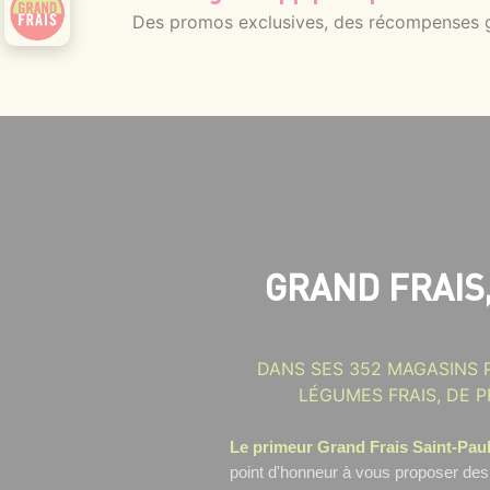
Des promos exclusives, des récompenses gé
GRAND FRAIS
DANS SES 352 MAGASINS 
LÉGUMES FRAIS, DE P
Le primeur Grand Frais Saint-Pau
point d'honneur à vous proposer des