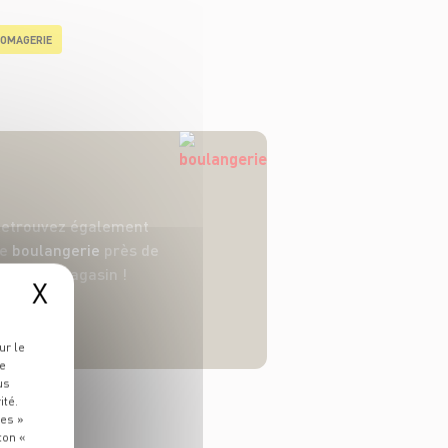
OMAGERIE
etrouvez également
ne
boulangerie
près de
votre magasin !
X
ur le
re
us
ité.
ies »
ton «