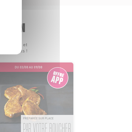
GASIN
 leurs prix et
s les goûts !
DU 03/08 AU 09/08
PRÉPARÉE SUR PLACE
PAR VOTRE BOUCHER