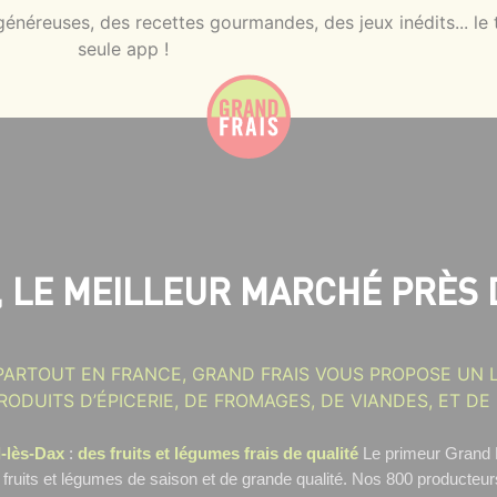
néreuses, des recettes gourmandes, des jeux inédits... le 
seule app !
, LE MEILLEUR MARCHÉ PRÈS 
PARTOUT EN FRANCE, GRAND FRAIS VOUS PROPOSE UN L
RODUITS D’ÉPICERIE, DE FROMAGES, DE VIANDES, ET DE
l-lès-Dax
:
des fruits et légumes frais de qualité
Le primeur Grand F
 fruits et légumes de saison et de grande qualité. Nos 800 producteu