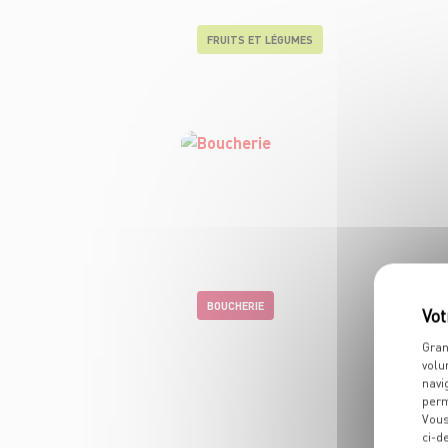
FRUITS ET LÉGUMES
BOUCHERIE
Gran
volu
navi
perm
Vous
ci-d