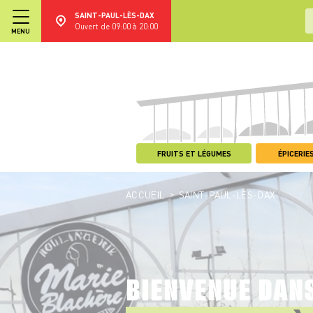
SAINT-PAUL-LÈS-DAX
Ouvert de 09:00 à 20:00
MENU
FRUITS ET LÉGUMES
ÉPICERIES
>
ACCUEIL
SAINT-PAUL-LÈS-DAX
BIENVENUE DAN