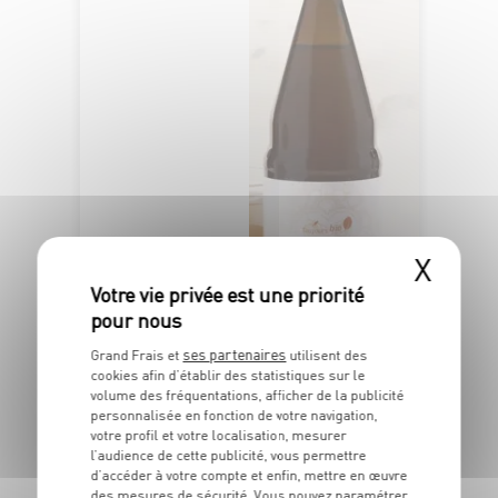
X
OFFRE APP
6
€
LE LOT DE 2
3
ses partenaires
Soit
Grand Frais et
utilisent des
€
cookies afin d’établir des statistiques sur le
00
volume des fréquentations, afficher de la publicité
personnalisée en fonction de votre navigation,
La bouteille de 75cl pour 2
votre profil et votre localisation, mesurer
achetées - Soit 4€ le litre
l’audience de cette publicité, vous permettre
d’accéder à votre compte et enfin, mettre en œuvre
des mesures de sécurité. Vous pouvez paramétrer