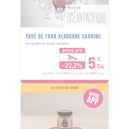
PÊCHÉ EN
OCÉAN PACIFIQUE
PAVÉ DE THON ALBACORE SASHIMI
Barquette de poids variable
OFFRE APP
5
6
€
€
48
-22,2%
04
Les 180g - Soit 27€99 le kg au lieu de 35€99 le kg
DU 27/07 AU 09/08