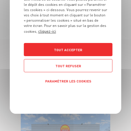
le dépôt des cookies en cliquant sur « Paramétrer
les cookies » ci-dessous. Vous pourrez revenir sur
vos choix à tout moment en cliquant sur le bouton
TOUTES NOS PROMOTIONS
« personnaliser les cookies » situé en bas de
votre écran. Pour en savoir plus sur la gestion des
cliquez-ici
cookies,
TOUT ACCEPTER
LES MAGASINS
À PROXIMITÉ
TOUT REFUSER
PARAMÉTRER LES COOKIES
Vous souhaitez connaitre les magasins proches de votre
Grand Frais habituel ? Trouvez ci-dessous ceux qui sont les
POLITIQUE DE CONFIDENTIALITÉ
plus proches !