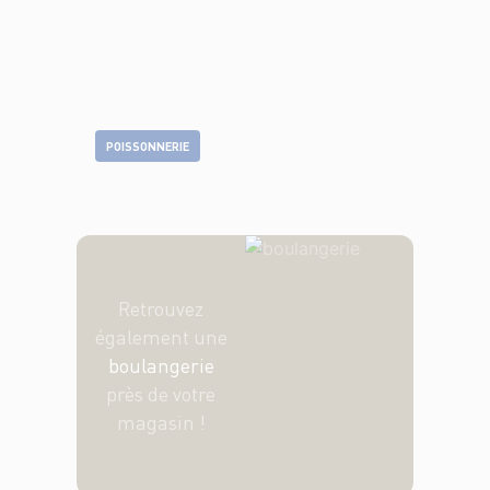
POISSONNERIE
Retrouvez
également une
boulangerie
près de votre
magasin !