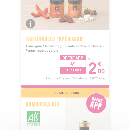
TARTINABLES "APÉRO&CO"
Aubergine / Poivrons / Tomate séchée et chèvre -
Panachage possible
OFFRE APP
2
Soit
4
€
€
00
LE LOT DE 2
Le pot de 115g pour 2 achetés soit 17€39 le kg
DU 27/07 AU 09/08
KOMBUCHA BIO