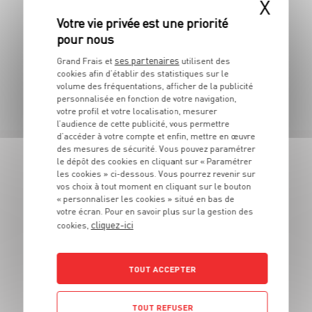
X
Le colis de 4 pots de 150 g - Soit 16€67 le kg
ses partenaires
Grand Frais et
utilisent des
cookies afin d’établir des statistiques sur le
TOUTES NOS PROMOTIONS
volume des fréquentations, afficher de la publicité
personnalisée en fonction de votre navigation,
votre profil et votre localisation, mesurer
l’audience de cette publicité, vous permettre
d’accéder à votre compte et enfin, mettre en œuvre
des mesures de sécurité. Vous pouvez paramétrer
le dépôt des cookies en cliquant sur « Paramétrer
LES MAGASINS
les cookies » ci-dessous. Vous pourrez revenir sur
vos choix à tout moment en cliquant sur le bouton
À PROXIMITÉ
« personnaliser les cookies » situé en bas de
votre écran. Pour en savoir plus sur la gestion des
cliquez-ici
cookies,
Vous souhaitez connaitre les magasins proches de votre
Grand Frais habituel ? Trouvez ci-dessous ceux qui sont les
plus proches !
TOUT ACCEPTER
TOUT REFUSER