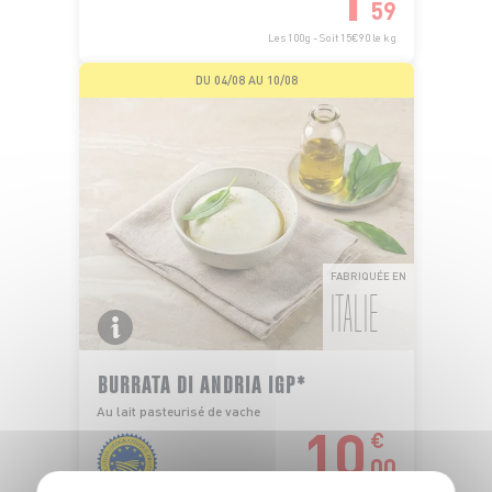
59
Les 100g - Soit 15€90 le kg
DU 04/08 AU 10/08
FABRIQUÉE EN
ITALIE
BURRATA DI ANDRIA IGP*
Au lait pasteurisé de vache
10
€
00