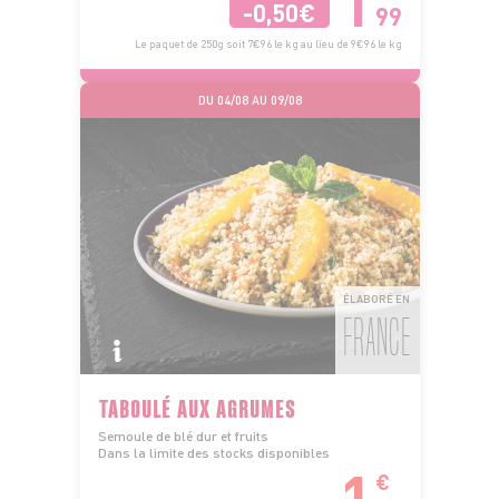
1
-0,50€
99
Le paquet de 250g soit 7€96 le kg au lieu de 9€96 le kg
DU 04/08 AU 09/08
ÉLABORÉ EN
FRANCE
TABOULÉ AUX AGRUMES
Semoule de blé dur et fruits
Dans la limite des stocks disponibles
1
€