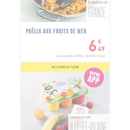
ÉLABORÉE EN
FRANCE
PAËLLA AUX FRUITS DE MER
6
€
49
La barquette de 800g - Soit 8€11 le Kg
DU 04/08 AU 10/08
FABRIQUÉS EN
ILLE-ET-VILAINE