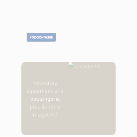
POISSONNERIE
Retrouvez
également une
boulangerie
près de votre
magasin !