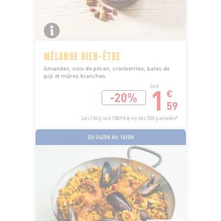
MÉLANGE BIEN-ÊTRE
Amandes, noix de pécan, cranberries, baies de
goji et mûres blanches
1
Soit
€
-20%
59
Les 100 g soit 15€90 le kg dès 500 g achetés*
DU 04/08 AU 10/08