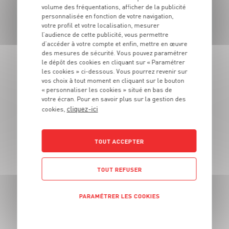
LES MAGASINS
volume des fréquentations, afficher de la publicité
personnalisée en fonction de votre navigation,
À PROXIMITÉ
votre profil et votre localisation, mesurer
l’audience de cette publicité, vous permettre
d’accéder à votre compte et enfin, mettre en œuvre
des mesures de sécurité. Vous pouvez paramétrer
Vous souhaitez connaitre les magasins proches de votre
Grand Frais habituel ? Trouvez ci-dessous ceux qui sont les
le dépôt des cookies en cliquant sur « Paramétrer
plus proches !
les cookies » ci-dessous. Vous pourrez revenir sur
vos choix à tout moment en cliquant sur le bouton
« personnaliser les cookies » situé en bas de
votre écran. Pour en savoir plus sur la gestion des
cliquez-ici
cookies,
TOUT ACCEPTER
TOUT REFUSER
Saint-Laurent-de-Mure
PARAMÉTRER LES COOKIES
(69720)
POLITIQUE DE CONFIDENTIALITÉ
Voir ce magasin