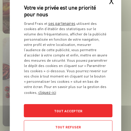
X
ACTUALITÉ
L’apéro prend des airs
ses partenaires
Grand Frais et
utilisent des
d’été !
cookies afin d’établir des statistiques sur le
volume des fréquentations, afficher de la publicité
EN SAVOIR PLUS
personnalisée en fonction de votre navigation,
votre profil et votre localisation, mesurer
l’audience de cette publicité, vous permettre
d’accéder à votre compte et enfin, mettre en œuvre
des mesures de sécurité. Vous pouvez paramétrer
le dépôt des cookies en cliquant sur « Paramétrer
les cookies » ci-dessous. Vous pourrez revenir sur
vos choix à tout moment en cliquant sur le bouton
« personnaliser les cookies » situé en bas de
votre écran. Pour en savoir plus sur la gestion des
cliquez-ici
cookies,
ACTUALITÉ
L'été a trouvé ses
TOUT ACCEPTER
fromages préférés !
TOUT REFUSER