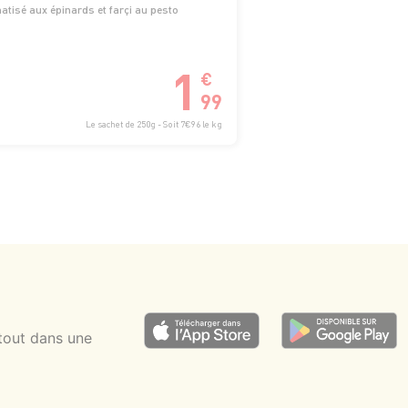
tisé aux épinards et farçi au pesto
1
€
99
Le sachet de 250g - Soit 7€96 le kg
tout dans une