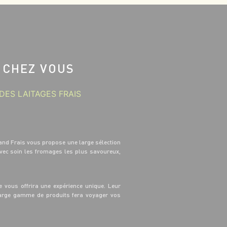
 CHEZ VOUS
DES LAITAGES FRAIS
and Frais vous propose une large sélection
avec soin les fromages les plus savoureux,
 vous offrira une expérience unique. Leur
 large gamme de produits fera voyager vos