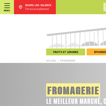
BOURG-LÈS-VALENCE
Fermé actuellement
MENU
FRUITS ET LÉGUMES
ÉPICERIES
ACCUEIL
FROMAGERIE
>
FROMAGERIE
LE MEILLEUR MARCHÉ, 