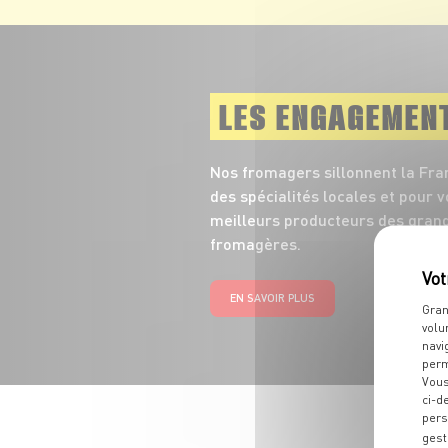
LES ENGAGEMEN
Nos fromagers sillonnent la Fra
des spécialités locales et pour 
meilleurs producteurs des grand
fromagères.
EN SAVOIR PLUS
Gran
volu
navi
perm
Vous
ci-d
pers
gest