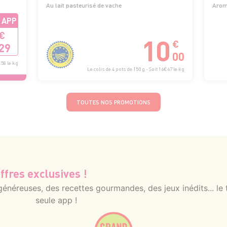
Au lait pasteurisé de vache
Aroma
 APP
€
10
€
29
00
€58 le kg
Le colis de 4 pots de 150 g - Soit 16€67 le kg
TOUTES NOS PROMOTIONS
ffres exclusives !
néreuses, des recettes gourmandes, des jeux inédits... le 
seule app !