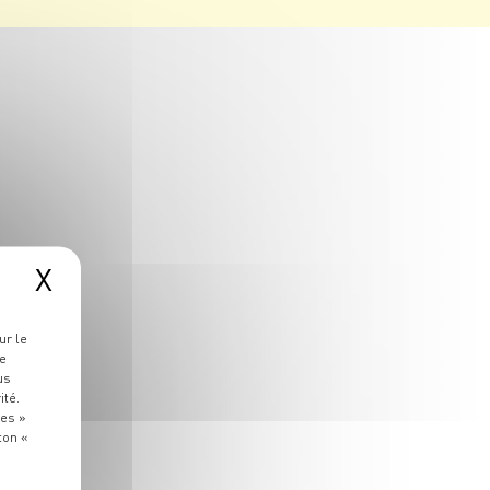
X
ur le
re
us
ité.
ies »
ton «