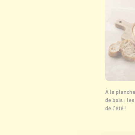
À la planch
de bois : le
de l’été !