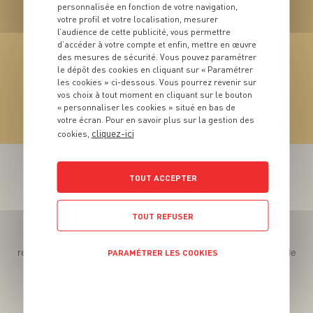
personnalisée en fonction de votre navigation,
votre profil et votre localisation, mesurer
l’audience de cette publicité, vous permettre
d’accéder à votre compte et enfin, mettre en œuvre
VIN
des mesures de sécurité. Vous pouvez paramétrer
Saint-Emilion Grand
le dépôt des cookies en cliquant sur « Paramétrer
les cookies » ci-dessous. Vous pourrez revenir sur
Cru
vos choix à tout moment en cliquant sur le bouton
« personnaliser les cookies » situé en bas de
votre écran. Pour en savoir plus sur la gestion des
VOIR LE PRODUIT
cliquez-ici
cookies,
TOUT ACCEPTER
Téléchargez l’App pour profiter d’offres exclusives !
TOUT REFUSER
Des promos exclusives, des récompenses généreuses, des
recettes gourmandes, des jeux inédits... le tout dans une seule
PARAMÉTRER LES COOKIES
app !
POLITIQUE DE CONFIDENTIALITÉ