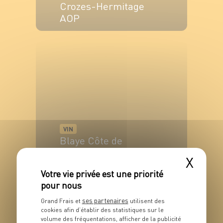
Crozes-Hermitage
AOP
VOIR LE PRODUIT
VIN
Blaye Côte de
Bordeaux AOC
X
VOIR LE PRODUIT
ses partenaires
Grand Frais et
utilisent des
cookies afin d’établir des statistiques sur le
volume des fréquentations, afficher de la publicité