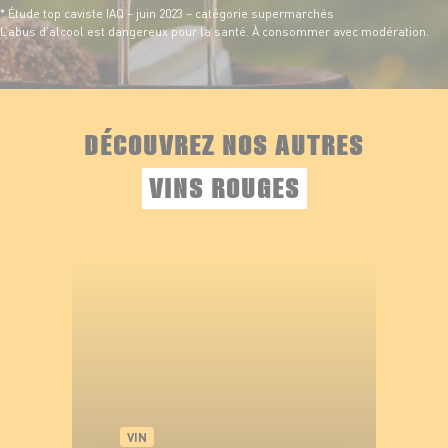
* Étude top caviste IAQ – juin 2023 – catégorie supermarchés
L’abus d’alcool est dangereux pour la santé. À consommer avec modération.
DÉCOUVREZ NOS AUTRES
VINS ROUGES
VIN