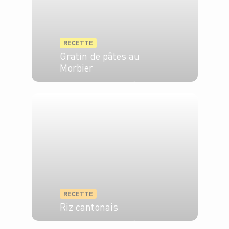
RECETTE
Gratin de pâtes au
Morbier
4 pers.
20 min
20 min
RECETTE
Riz cantonais
4 pers.
30 min
20 min