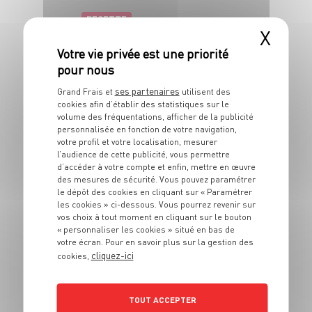
RECETTE
X
Jambon sauce madère
4 pers.
30 min
20 min
ses partenaires
Grand Frais et
utilisent des
cookies afin d’établir des statistiques sur le
volume des fréquentations, afficher de la publicité
personnalisée en fonction de votre navigation,
votre profil et votre localisation, mesurer
l’audience de cette publicité, vous permettre
d’accéder à votre compte et enfin, mettre en œuvre
des mesures de sécurité. Vous pouvez paramétrer
le dépôt des cookies en cliquant sur « Paramétrer
RECETTE
les cookies » ci-dessous. Vous pourrez revenir sur
Lasagnes au poulet,
vos choix à tout moment en cliquant sur le bouton
champignons et chorizo
« personnaliser les cookies » situé en bas de
votre écran. Pour en savoir plus sur la gestion des
4 pers.
40 min
20 min
cliquez-ici
cookies,
TOUT ACCEPTER