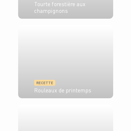
Tourte forestière aux
champignons
6 pers.
30 min
50 min
RECETTE
Rouleaux de printemps
4 pers.
10 min
40 min