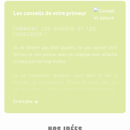
Les conseils de votre primeur
COMMENT LES CHOISIR ET LES
CONSERVER ?
Ils ne doivent pas être gluants, ne pas suinter, être
fermes et non poreux, avec un chapeau bien attaché
et sans parties trop molles.
Ils se conservent quelques jours dans le bac à
légumes du réfrigérateur. Placez-le alors dans un
sac en papier, ou mieux dans une boîte hermétique.
On peut aussi congeler la plupart des champignons à
En lire plus
condition de les faire pré cuire au 1/4 de leur cuisson
avant congélation. Il craint l'eau et l'humidité.
NOS IDÉES