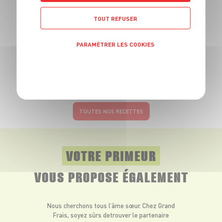
TOUT REFUSER
RECETTE
PARAMÉTRER LES COOKIES
Nouilles chinoises,
gambas et champignons
POLITIQUE DE CONFIDENTIALITÉ
noirs
6 pers.
15 min
15 min
TOUTES NOS RECETTES
VOTRE PRIMEUR
VOUS PROPOSE ÉGALEMENT
Nous cherchons tous l’âme sœur. Chez Grand
Frais, soyez sûrs de
trouver le partenaire