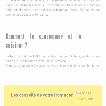
Contrairement à sa cousine, la fourme de Montbrison AOP qui affiné
à plat, la fourme d'Ambert AOP est affinée à la verticale. Ce fromage
allie parfaitement le caractère des fromages persillés adoucie par
une texture souple et fondante.
Comment le consommer et le
cuisiner ?
La fourme d'Ambert AOP aime être fondue. Raclette, gratin, crêpe
salée etc… sa texture crémeuse vous ravira.
Crue, elle s'associe à merveille avec une poire fraîche bien fondante.
Les conseils de votre fromager