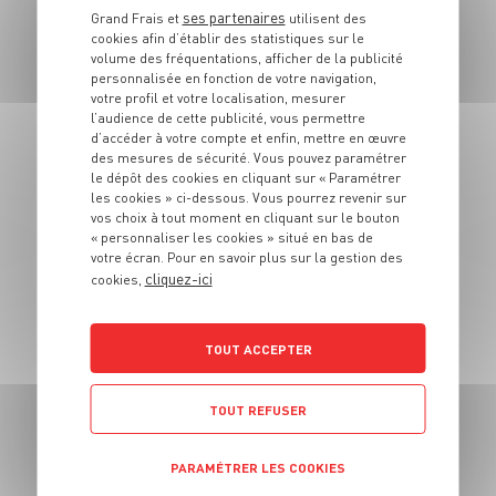
ses partenaires
Grand Frais et
utilisent des
cookies afin d’établir des statistiques sur le
volume des fréquentations, afficher de la publicité
personnalisée en fonction de votre navigation,
RECETTE
votre profil et votre localisation, mesurer
l’audience de cette publicité, vous permettre
Patates douces rôties au
d’accéder à votre compte et enfin, mettre en œuvre
four à la fourme
des mesures de sécurité. Vous pouvez paramétrer
d'Ambert et à la noix de
le dépôt des cookies en cliquant sur « Paramétrer
pécan
les cookies » ci-dessous. Vous pourrez revenir sur
vos choix à tout moment en cliquant sur le bouton
« personnaliser les cookies » situé en bas de
4 pers.
10 min
55 min
votre écran. Pour en savoir plus sur la gestion des
cliquez-ici
cookies,
TOUT ACCEPTER
TOUT REFUSER
RECETTE
PARAMÉTRER LES COOKIES
Courge butternut farcie à