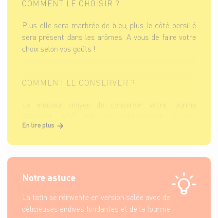
COMMENT LE CHOISIR ?
Plus elle sera marbrée de bleu, plus le côté persillé
sera présent dans les arômes. A vous de faire votre
choix selon vos goûts !
COMMENT LE CONSERVER ?
Le meilleur moyen de conserver votre fourme
d'Ambert AOP est au réfrigérateur, à une
En lire plus
température comprise entre 4 et 8°C.
Notre astuce
La tatin se réinvente en version salée avec de
délicieuses endives fondantes et de la fourme