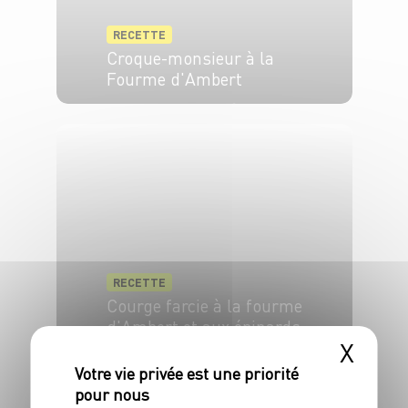
RECETTE
Croque-monsieur à la
Fourme d'Ambert
6 pers.
5 min
8 min
RECETTE
Courge farcie à la fourme
d'Ambert et aux épinards
X
4 pers.
15 min
45 min