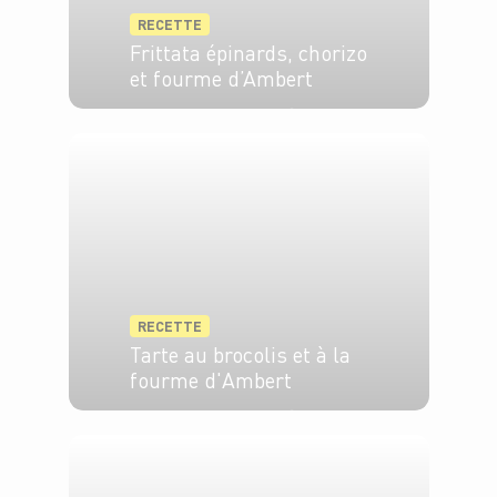
RECETTE
Frittata épinards, chorizo
et fourme d’Ambert
4 pers.
10 min
20 min
RECETTE
Tarte au brocolis et à la
fourme d'Ambert
4 pers.
20 min
30 min