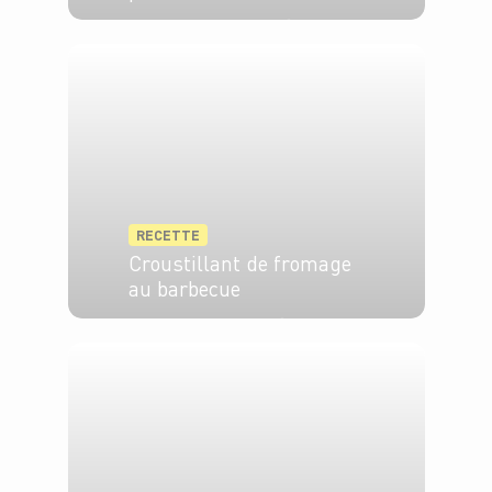
4 pers.
10 min
5 min
RECETTE
Croustillant de fromage
au barbecue
2 pers.
5 min
3 min