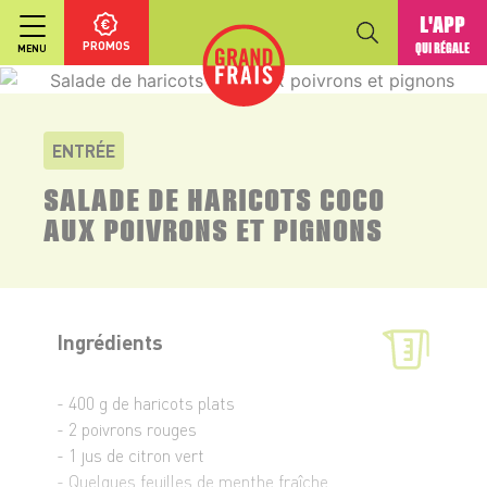
L'APP
PROMOS
QUI RÉGALE
MENU
ENTRÉE
SALADE DE HARICOTS COCO
AUX POIVRONS ET PIGNONS
Ingrédients
- 400 g de haricots plats
- 2 poivrons rouges
- 1 jus de citron vert
- Quelques feuilles de menthe fraîche