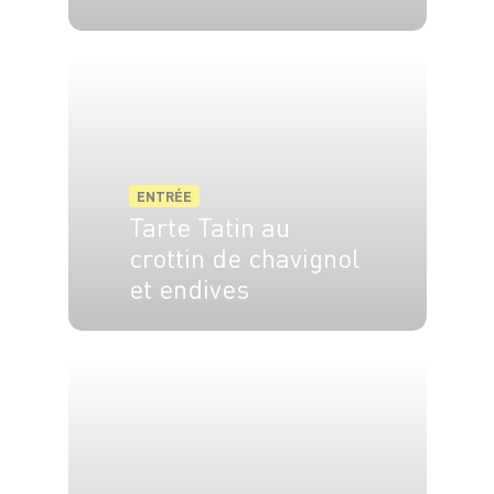
4 pers.
40 min
25 min
ENTRÉE
Tarte Tatin au
crottin de chavignol
et endives
6 pers.
20 min
40 min