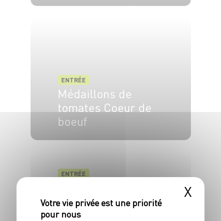
4 pers.
15 min
10 min
ENTRÉE
Médaillons de
tomates Coeur de
boeuf
4 pers.
20 min
15 min
ENTRÉE
Rose de courgettes
X
blanches,
condiment au