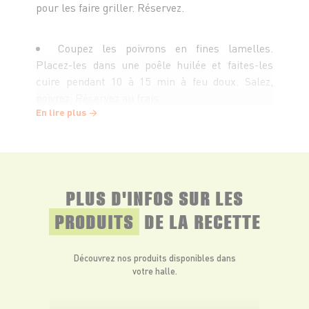
pour les faire griller. Réservez.
Coupez les poivrons en fines lamelles.
Placez-les dans une poêle huilée et faites-les
cuire pendant 10 à 15 min à feu doux. Salez,
poivrez. Réservez au frais.
En lire plus
Au moment de servir, disposez dans vos
assiettes vos haricots et vos poivrons,
saupoudrez de poudre d’amande et d’amandes
effilées, arrosez du jus de citron et d’un trait
PLUS D'INFOS SUR LES
d’huile d’olive.
PRODUITS
DE LA RECETTE
Parsemez quelques feuilles de menthe.
Découvrez nos produits disponibles dans
votre halle.