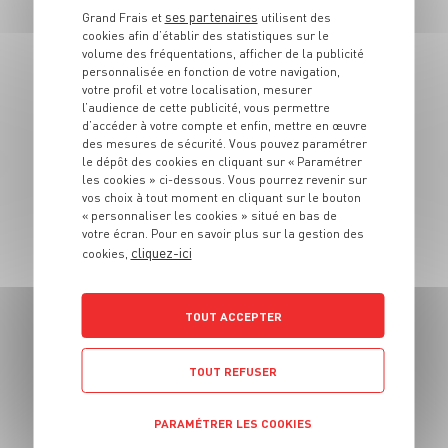
chèvre frais,
ses partenaires
Grand Frais et
utilisent des
cookies afin d’établir des statistiques sur le
verveine et éclats
volume des fréquentations, afficher de la publicité
de comté
personnalisée en fonction de votre navigation,
votre profil et votre localisation, mesurer
l’audience de cette publicité, vous permettre
15 min
d’accéder à votre compte et enfin, mettre en œuvre
des mesures de sécurité. Vous pouvez paramétrer
le dépôt des cookies en cliquant sur « Paramétrer
les cookies » ci-dessous. Vous pourrez revenir sur
vos choix à tout moment en cliquant sur le bouton
« personnaliser les cookies » situé en bas de
votre écran. Pour en savoir plus sur la gestion des
cliquez-ici
cookies,
ENTRÉE
Crostini jambon
TOUT ACCEPTER
maïs
TOUT REFUSER
4 pers.
15 min
25 min
PARAMÉTRER LES COOKIES