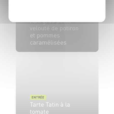
POLITIQUE DE CONFIDENTIALITÉ
ENTRÉE
Foie gras poêlé
velouté de potiron
et pommes
caramélisées
4 pers.
25 min
30 min
ENTRÉE
Tarte Tatin à la
tomate