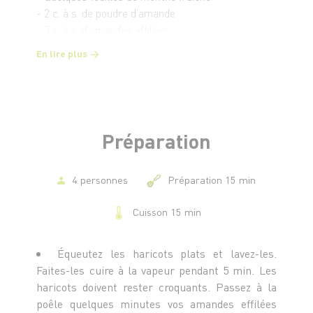
- 2 c. à s. de poudre d’amande
- 3 c. à s. d’amandes effilées
- Huile d’olive
En lire plus
- Sel et poivre du moulin
Préparation
4 personnes
Préparation 15 min
Cuisson 15 min
Équeutez les haricots plats et lavez-les.
Faites-les cuire à la vapeur pendant 5 min. Les
haricots doivent rester croquants. Passez à la
poêle quelques minutes vos amandes effilées