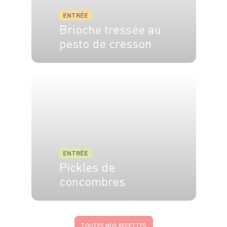
ENTRÉE
Brioche tressée au
pesto de cresson
6 pers.
3h
30 min
ENTRÉE
Pickles de
concombres
4 pers.
15 mn
3 min
TOUTES NOS RECETTES