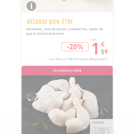
MÉLANGE BIEN-ÊTRE
Amandes, noix de pécan, cranberries, baies de
goji et mûres blanches
1
Soit
€
-20%
59
Les 100 g soit 15€90 le kg dès 500 g achetés*
DU 04/08 AU 09/08
ORIGINE
FRANCE