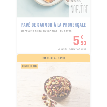
ÉLEVÉ EN
NORVÈGE
PAVÉ DE SAUMON À LA PROVENÇALE
Barquette de poids variable - x2 pavés
5
€
50
Les 250 g - Soit 21€99 le kg
DU 03/08 AU 30/08
MÉLANGE DU MOIS