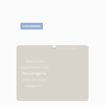
POISSONNERIE
Retrouvez
également une
boulangerie
près de votre
magasin !