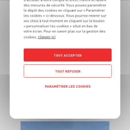
À PROXIMITÉ
des mesures de sécurité. Vous pouvez paramétrer
le dépôt des cookies en cliquant sur « Paramétrer
les cookies » ci-dessous. Vous pourrez revenir sur
vos choix à tout moment en cliquant sur le bouton
Vous souhaitez connaitre les magasins proches de votre
« personnaliser les cookies » situé en bas de
Grand Frais habituel ? Trouvez ci-dessous ceux qui sont les
plus proches !
votre écran. Pour en savoir plus sur la gestion des
cliquez-ici
cookies,
TOUT ACCEPTER
TOUT REFUSER
PARAMÉTRER LES COOKIES
POLITIQUE DE CONFIDENTIALITÉ
Puget-sur-Argens (83480)
Voir ce magasin