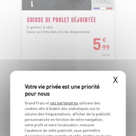
CUISSE DE POULET DÉJOINTÉE
À griller/ à rôtir
Dans la limite des stocks disponibles
5
€
99
Le kg
X
TOUTES NOS PROMOTIONS
ses partenaires
Grand Frais et
utilisent des
cookies afin d’établir des statistiques sur le
volume des fréquentations, afficher de la publicité
personnalisée en fonction de votre navigation,
votre profil et votre localisation, mesurer
LES MAGASINS
l’audience de cette publicité, vous permettre
d’accéder à votre compte et enfin, mettre en œuvre