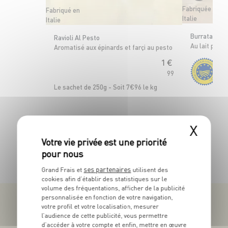
Fabriquée en
Fabriqué en
Italie
Italie
Burrata di A
Ravioli Al Pesto
Au lait past
Aromatisé aux épinards et farçi au pesto
1
€
99
Le 
Le sachet de 250g - Soit 7€96 le kg
X
TOUTES NOS PROMOTIONS
ses partenaires
Grand Frais et
utilisent des
cookies afin d’établir des statistiques sur le
volume des fréquentations, afficher de la publicité
personnalisée en fonction de votre navigation,
votre profil et votre localisation, mesurer
l’audience de cette publicité, vous permettre
d’accéder à votre compte et enfin, mettre en œuvre