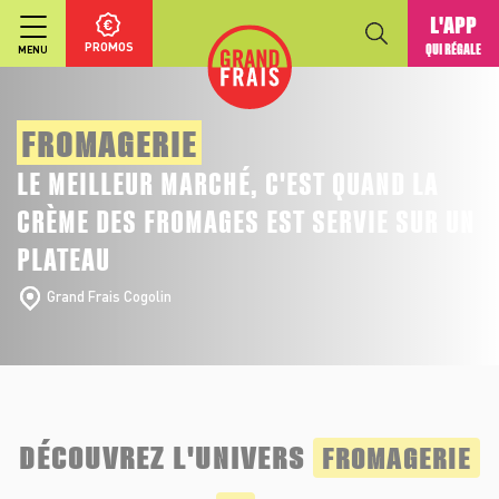
L'APP
PROMOS
QUI RÉGALE
MENU
FROMAGERIE
LE MEILLEUR MARCHÉ, C'EST QUAND LA
CRÈME DES FROMAGES EST SERVIE SUR UN
PLATEAU
Grand Frais Cogolin
DÉCOUVREZ L'UNIVERS
FROMAGERIE