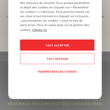
Téléchargez l’App pour profiter d’offres exclusives !
des mesures de sécurité. Vous pouvez paramétrer
le dépôt des cookies en cliquant sur « Paramétrer
Des promos exclusives, des récompenses généreuses, des
les cookies » ci-dessous. Vous pourrez revenir sur
vos choix à tout moment en cliquant sur le bouton
recettes gourmandes, des jeux inédits... le tout dans une seule
« personnaliser les cookies » situé en bas de
app !
votre écran. Pour en savoir plus sur la gestion des
cliquez-ici
cookies,
TOUT ACCEPTER
TOUT REFUSER
PARAMÉTRER LES COOKIES
GRAND FRAIS, LE MEILLEUR
POLITIQUE DE CONFIDENTIALITÉ
MARCHÉ PRÈS DE CHEZ VOUS
LA FROMAGERIE GRAND FRAIS : DES FROMAGES
RÉGIONAUX SAVOUREUX ET DES LAITAGES FRAIS