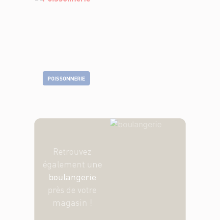
POISSONNERIE
Retrouvez
également une
boulangerie
près de votre
magasin !