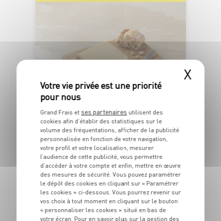
X
FABRIQUÉE EN
SAVOIE OU HTE-SAVOIE
ses partenaires
Grand Frais et
utilisent des
cookies afin d’établir des statistiques sur le
MEULE DE SAVOIE
volume des fréquentations, afficher de la publicité
personnalisée en fonction de votre navigation,
35% MG sur produit fini - Pâte pressée cuite au
votre profil et votre localisation, mesurer
lait cru de vache - Affinage de 10 mois minimum
1
l’audience de cette publicité, vous permettre
€
d’accéder à votre compte et enfin, mettre en œuvre
49
des mesures de sécurité. Vous pouvez paramétrer
le dépôt des cookies en cliquant sur « Paramétrer
Les 100g - Soit 14€90 le kg
les cookies » ci-dessous. Vous pourrez revenir sur
vos choix à tout moment en cliquant sur le bouton
« personnaliser les cookies » situé en bas de
votre écran. Pour en savoir plus sur la gestion des