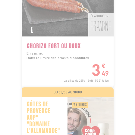
ÉLABORÉ EN
ESPAGNE
CHORIZO FORT OU DOUX
En sachet
Dans la limite des stocks disponibles
3
€
49
La pièce de 225g - Soit 15€51 le kg
DU 03/08 AU 30/08
CÔTES DE
VIN DU MOIS
PROVENCE
AOP*
"DOMAINE
L'ALLAMANDE"