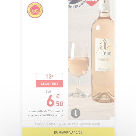
13
€
LE LOT DE 2
6
Soit
€
50
La bouteille de 75 cl pour 2
achetées - Soit 8€67 le litre
L’abus d’alcool est dangereux pour la santé. À consommer avec modération.
DU 04/08 AU 10/08