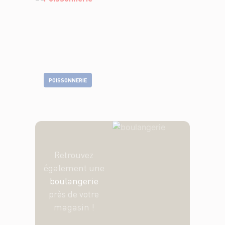
POISSONNERIE
Retrouvez
également une
boulangerie
près de votre
magasin !