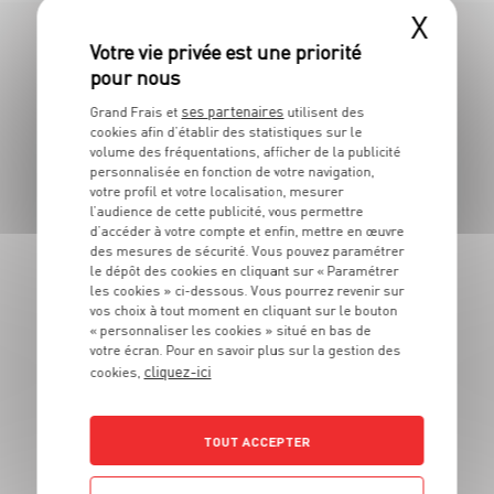
X
LES MAGASINS
À PROXIMITÉ
ses partenaires
Grand Frais et
utilisent des
cookies afin d’établir des statistiques sur le
volume des fréquentations, afficher de la publicité
personnalisée en fonction de votre navigation,
Vous souhaitez connaitre les magasins proches de votre
votre profil et votre localisation, mesurer
Grand Frais habituel ? Trouvez ci-dessous ceux qui sont les
plus proches !
l’audience de cette publicité, vous permettre
d’accéder à votre compte et enfin, mettre en œuvre
des mesures de sécurité. Vous pouvez paramétrer
le dépôt des cookies en cliquant sur « Paramétrer
les cookies » ci-dessous. Vous pourrez revenir sur
vos choix à tout moment en cliquant sur le bouton
« personnaliser les cookies » situé en bas de
votre écran. Pour en savoir plus sur la gestion des
cliquez-ici
cookies,
TOUT ACCEPTER
Contern (L5315)