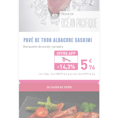
PÊCHÉ EN
OCÉAN PACIFIQUE
PAVÉ DE THON ALBACORE SASHIMI
Barquette de poids variable
OFFRE APP
5
6
€
€
72
-14,3%
76
Les 160g - Soit 35€99 le kg au lieu de 41€99 le kg
DU 04/08 AU 09/08