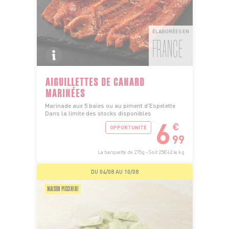
ÉLABORÉES EN
FRANCE
AIGUILLETTES DE CANARD
MARINÉES
Marinade aux 5 baies ou au piment d'Espelette
Dans la limite des stocks disponibles
6
€
OPPORTUNITÉ
99
La barquette de 275g - Soit 25€42 le kg
DU 04/08 AU 10/08
MAISON PICCININI