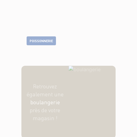
POISSONNERIE
Retrouvez
également une
boulangerie
près de votre
magasin !