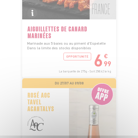
FRANCE
AIGUILLETTES DE CANARD
MARINÉES
Marinade aux 5 baies ou au piment d'Espelette
Dans la limite des stocks disponibles
6
€
OPPORTUNITÉ
99
La barquette de 275g - Soit 25€42 le kg
DU 27/07 AU 09/08
ROSÉ AOC
TAVEL
ACANTALYS