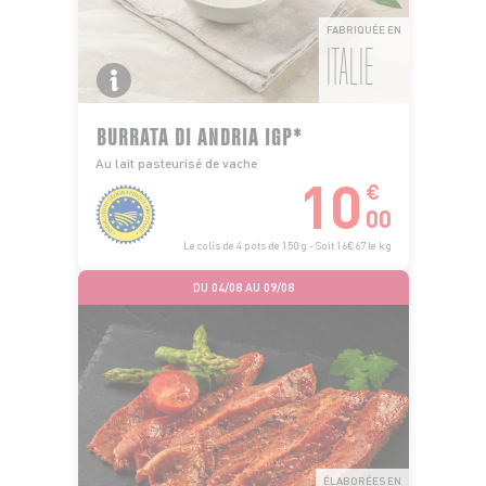
FABRIQUÉE EN
ITALIE
BURRATA DI ANDRIA IGP*
Au lait pasteurisé de vache
10
€
00
Le colis de 4 pots de 150 g - Soit 16€67 le kg
DU 04/08 AU 09/08
ÉLABORÉES EN