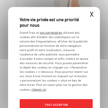
X
ses partenaires
Grand Frais et
utilisent des
cookies afin d’établir des statistiques sur le
volume des fréquentations, afficher de la publicité
OFFRE APP
personnalisée en fonction de votre navigation,
7
votre profil et votre localisation, mesurer
€
99
l’audience de cette publicité, vous permettre
-1€
d’accéder à votre compte et enfin, mettre en œuvre
des mesures de sécurité. Vous pouvez paramétrer
6
Soit
€
le dépôt des cookies en cliquant sur « Paramétrer
les cookies » ci-dessous. Vous pourrez revenir sur
99
vos choix à tout moment en cliquant sur le bouton
La bouteille de 75cl soit
« personnaliser les cookies » situé en bas de
9€32 le litre
votre écran. Pour en savoir plus sur la gestion des
cliquez-ici
cookies,
L’abus d’alcool est dangereux pour la santé. À consommer avec modération.
TOUT ACCEPTER