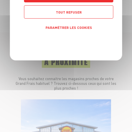
TOUTES NOS PROMOTIONS
TOUT REFUSER
PARAMÉTRER LES COOKIES
POLITIQUE DE CONFIDENTIALITÉ
LES MAGASINS
À PROXIMITÉ
Vous souhaitez connaitre les magasins proches de votre
Grand Frais habituel ? Trouvez ci-dessous ceux qui sont les
plus proches !