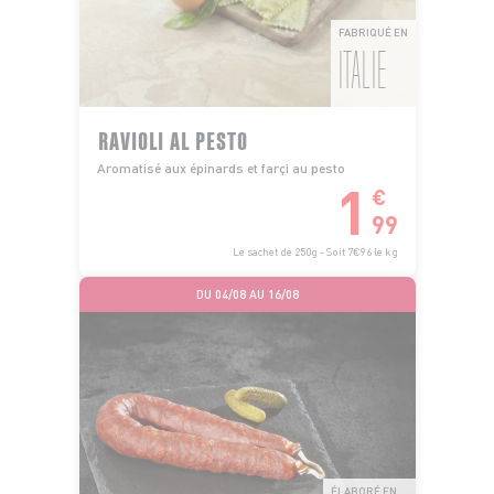
FABRIQUÉ EN
ITALIE
RAVIOLI AL PESTO
Aromatisé aux épinards et farçi au pesto
1
€
99
Le sachet de 250g - Soit 7€96 le kg
DU 04/08 AU 16/08
ÉLABORÉ EN