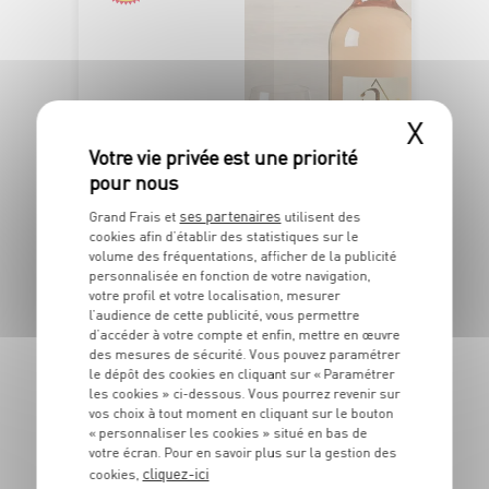
X
13
ses partenaires
€
Grand Frais et
utilisent des
cookies afin d’établir des statistiques sur le
LE LOT DE 2
volume des fréquentations, afficher de la publicité
6
Soit
personnalisée en fonction de votre navigation,
€
votre profil et votre localisation, mesurer
50
l’audience de cette publicité, vous permettre
d’accéder à votre compte et enfin, mettre en œuvre
La bouteille de 75 cl pour 2
des mesures de sécurité. Vous pouvez paramétrer
achetées - Soit 8€67 le litre
le dépôt des cookies en cliquant sur « Paramétrer
L’abus d’alcool est dangereux pour la santé. À consommer avec modération.
les cookies » ci-dessous. Vous pourrez revenir sur
vos choix à tout moment en cliquant sur le bouton
« personnaliser les cookies » situé en bas de
votre écran. Pour en savoir plus sur la gestion des
cliquez-ici
cookies,