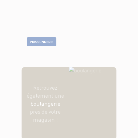
POISSONNERIE
Retrouvez
également une
boulangerie
près de votre
magasin !