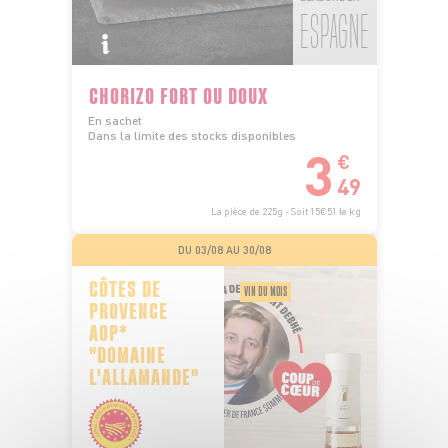
ESPAGNE
CHORIZO FORT OU DOUX
En sachet
Dans la limite des stocks disponibles
3
€
49
La pièce de 225g - Soit 15€51 le kg
DU 03/08 AU 30/08
CÔTES DE
VIN DU MOIS
PROVENCE
AOP*
"DOMAINE
L'ALLAMANDE"