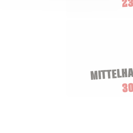
23
MITTELH
3