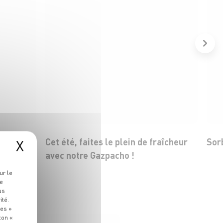
 rayon
Cet été, faites le plein de fraîcheur
Sor
X
avec notre Gazpacho !
ur le
re
us
ité.
ies »
ton «