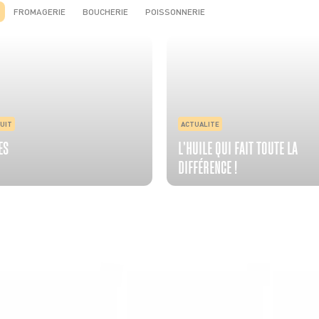
FROMAGERIE
BOUCHERIE
POISSONNERIE
UIT
UIT
UIT
UIT
UIT
RECETTE
ACTUALITE
RECETTE
RECETTE
RECETTE
TES
ES
FORT AOP
 DE BŒUF
ES DE BOUCHOT AOP DE LA
BRUSCHETTA FRAISES TOMATES
L’HUILE QUI FAIT TOUTE LA
SALADE MOZZARELLA, PÊCHE ET
CÔTE DE BOEUF AU ROQUEFORT
BROCHETTES DE SARDINES ET 
 DU MONT-SAINT-MICHEL
MOZZA
DIFFÉRENCE !
AVOCAT
À LA MENTHE