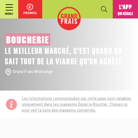
L'APP
PROMOS
QUI RÉGALE
MENU
BOUCHERIE
LE MEILLEUR MARCHÉ, C'EST QUAND ON
SAIT TOUT DE LA VIANDE QU'ON ACHÈTE
Grand Frais Wickrange
Les informations communiquées sur cette page sont valables
uniquement dans les magasins Despi le Boucher.
Cliquez ici
pour voir la liste des magasins concernés.