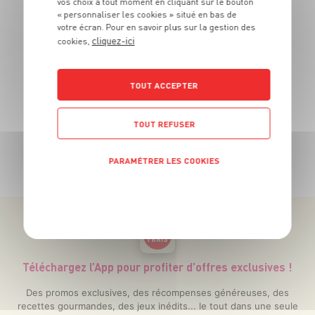
vos choix à tout moment en cliquant sur le bouton
17
« personnaliser les cookies » situé en bas de
€
99
12
€
votre écran. Pour en savoir plus sur la gestion des
-30%
La
59
cliquez-ici
cookies,
Le kg
TOUT ACCEPTER
TOUT REFUSER
TOUTES NOS PROMOTIONS
PARAMÉTRER LES COOKIES
POLITIQUE DE CONFIDENTIALITÉ
Téléchargez l’App pour profiter d’offres exclusives !
Des promos exclusives, des récompenses généreuses, des
recettes gourmandes, des jeux inédits... le tout dans une seule