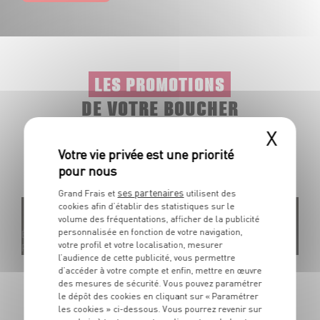
LES PROMOTIONS
DE VOTRE BOUCHER
X
Profitez au mieux de nos viandes et plats préparés, grâce
à nos offres promotionnelles disponibles toute l’année.
ses partenaires
Grand Frais et
utilisent des
cookies afin d’établir des statistiques sur le
volume des fréquentations, afficher de la publicité
personnalisée en fonction de votre navigation,
Élaboré en
Élab
votre profil et votre localisation, mesurer
France
Espa
l’audience de cette publicité, vous permettre
d’accéder à votre compte et enfin, mettre en œuvre
Assortiment barbecue
Ch
des mesures de sécurité. Vous pouvez paramétrer
Chipolatas nature, chipolatas aux herbes et merguez. À griller
En
le dépôt des cookies en cliquant sur « Paramétrer
Dans la limite des stocks disponibles
Da
les cookies » ci-dessous. Vous pourrez revenir sur
OFFRE APP