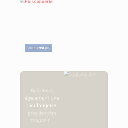
POISSONNERIE
Retrouvez
également une
boulangerie
près de votre
magasin !