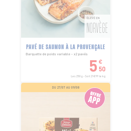
ÉLEVÉ EN
NORVÈGE
PAVÉ DE SAUMON À LA PROVENÇALE
Barquette de poids variable - x2 pavés
5
€
50
Les 250 g - Soit 21€99 le kg
DU 27/07 AU 09/08