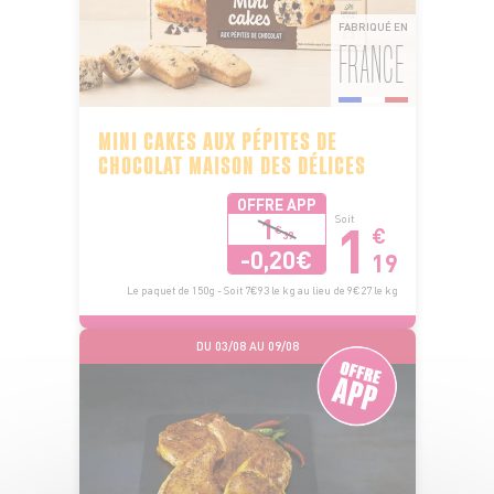
FABRIQUÉ EN
FRANCE
MINI CAKES AUX PÉPITES DE
CHOCOLAT MAISON DES DÉLICES
OFFRE APP
1
1
Soit
€
€
39
-0,20€
19
Le paquet de 150g - Soit 7€93 le kg au lieu de 9€27 le kg
DU 03/08 AU 09/08