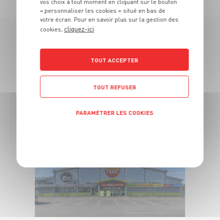
vos choix à tout moment en cliquant sur le bouton
« personnaliser les cookies » situé en bas de
votre écran. Pour en savoir plus sur la gestion des
cliquez-ici
cookies,
LES MAGASINS
TOUT ACCEPTER
À PROXIMITÉ
TOUT REFUSER
Vous souhaitez connaitre les magasins proches de votre
Grand Frais habituel ? Trouvez ci-dessous ceux qui sont les
plus proches !
PARAMÉTRER LES COOKIES
POLITIQUE DE CONFIDENTIALITÉ