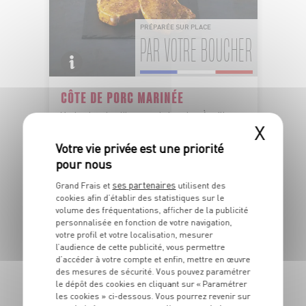
PRÉPARÉE SUR PLACE
PAR VOTRE BOUCHER
CÔTE DE PORC MARINÉE
Marinade selon l'humeur du boucher. À griller
Dans la limite des stocks disponibles
X
OFFRE APP
8
11
€
€
99
-25%
99
ses partenaires
Grand Frais et
utilisent des
Le kg
cookies afin d’établir des statistiques sur le
volume des fréquentations, afficher de la publicité
personnalisée en fonction de votre navigation,
votre profil et votre localisation, mesurer
l’audience de cette publicité, vous permettre
d’accéder à votre compte et enfin, mettre en œuvre
des mesures de sécurité. Vous pouvez paramétrer
TOUTES NOS PROMOTIONS
le dépôt des cookies en cliquant sur « Paramétrer
les cookies » ci-dessous. Vous pourrez revenir sur