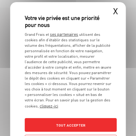
X
LES MAGASINS
ses partenaires
Grand Frais et
utilisent des
À PROXIMITÉ
cookies afin d’établir des statistiques sur le
volume des fréquentations, afficher de la publicité
personnalisée en fonction de votre navigation,
Vous souhaitez connaitre les magasins proches de votre
votre profil et votre localisation, mesurer
Grand Frais habituel ? Trouvez ci-dessous ceux qui sont les
l’audience de cette publicité, vous permettre
plus proches !
d’accéder à votre compte et enfin, mettre en œuvre
des mesures de sécurité. Vous pouvez paramétrer
le dépôt des cookies en cliquant sur « Paramétrer
les cookies » ci-dessous. Vous pourrez revenir sur
vos choix à tout moment en cliquant sur le bouton
« personnaliser les cookies » situé en bas de
votre écran. Pour en savoir plus sur la gestion des
cliquez-ici
cookies,
TOUT ACCEPTER