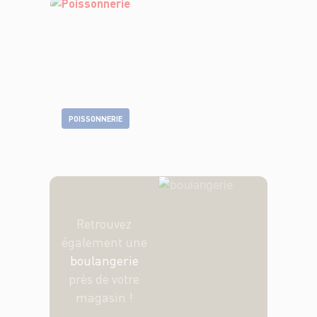
POISSONNERIE
Retrouvez
également une
boulangerie
près de votre
magasin !