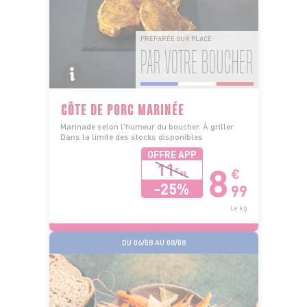
PRÉPARÉE SUR PLACE
PAR VOTRE BOUCHER
CÔTE DE PORC MARINÉE
Marinade selon l'humeur du boucher. À griller
Dans la limite des stocks disponibles
OFFRE APP
8
11
€
€
99
-25%
99
Le kg
DU 06/08 AU 08/08