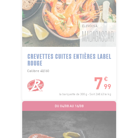
ÉLEVÉES À
MADAGASCAR
CREVETTES CUITES ENTIÈRES LABEL
ROUGE
Calibre 40/60
7
€
99
la barquette de 300 g - Soit 26€63 le kg
DU 04/08 AU 16/08