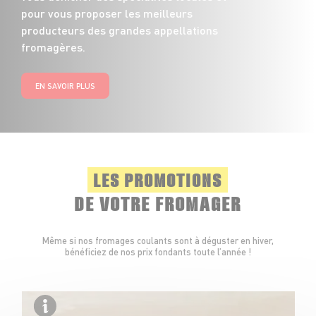
pour vous proposer les meilleurs
producteurs des grandes appellations
fromagères.
EN SAVOIR PLUS
LES PROMOTIONS
DE VOTRE FROMAGER
Même si nos fromages coulants sont à déguster en hiver,
bénéficiez de nos prix fondants toute l’année !
Fabr
Ille-