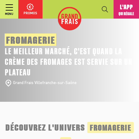
L'APP
PROMOS
QUI RÉGALE
MENU
FROMAGERIE
LE MEILLEUR MARCHÉ, C'EST QUAND LA
CRÈME DES FROMAGES EST SERVIE SUR UN
PLATEAU
Grand Frais Villefranche-sur-Saône
DÉCOUVREZ L'UNIVERS
FROMAGERIE