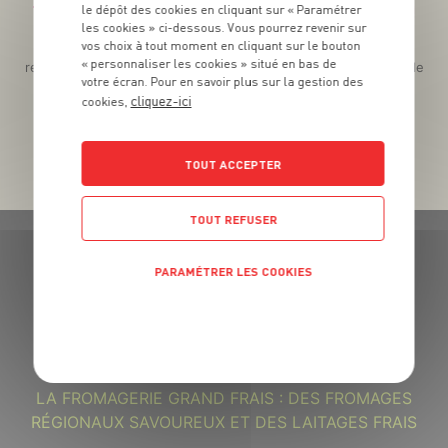
Téléchargez l’App pour profiter d’offres exclusives !
le dépôt des cookies en cliquant sur « Paramétrer
les cookies » ci-dessous. Vous pourrez revenir sur
vos choix à tout moment en cliquant sur le bouton
Des promos exclusives, des récompenses généreuses, des
« personnaliser les cookies » situé en bas de
recettes gourmandes, des jeux inédits... le tout dans une seule
votre écran. Pour en savoir plus sur la gestion des
app !
cliquez-ici
cookies,
TOUT ACCEPTER
TOUT REFUSER
PARAMÉTRER LES COOKIES
POLITIQUE DE CONFIDENTIALITÉ
GRAND FRAIS, LE MEILLEUR
MARCHÉ PRÈS DE CHEZ VOUS
LA FROMAGERIE GRAND FRAIS : DES FROMAGES
RÉGIONAUX SAVOUREUX ET DES LAITAGES FRAIS