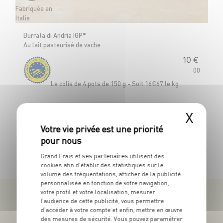
Fabriquée en
Fr
Italie
Ba
Burrata di Andria IGP*
Au lait pasteurisé de vache
10
€
00
Le
Le colis de 4 pots de 150 g - Soit 16€67 le kg
X
TOUTES NOS PROMOTIONS
ses partenaires
Grand Frais et
utilisent des
cookies afin d’établir des statistiques sur le
volume des fréquentations, afficher de la publicité
personnalisée en fonction de votre navigation,
votre profil et votre localisation, mesurer
l’audience de cette publicité, vous permettre
d’accéder à votre compte et enfin, mettre en œuvre
des mesures de sécurité. Vous pouvez paramétrer